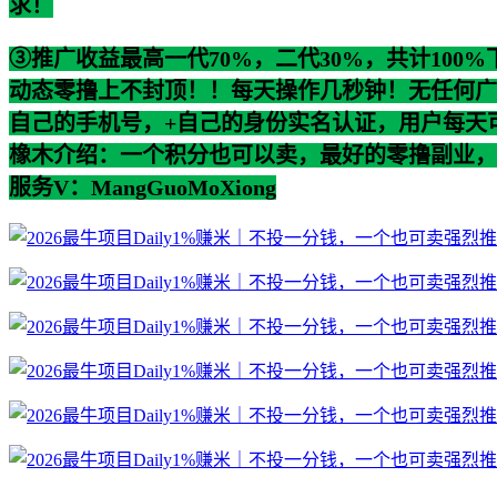
求！
③推广收益最高一代70%，二代30%，共计100
动态零撸上不封顶！！每天操作几秒钟！无任何广
自己的手机号，+自己的身份实名认证，用户每天
橡木介绍：一个积分也可以卖，最好的零撸副业，1
服务V：MangGuoMoXiong