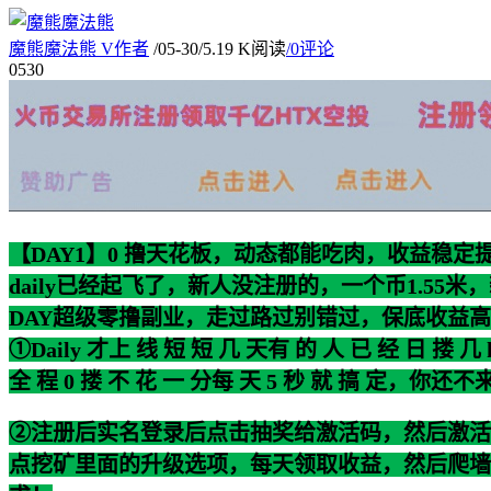
魔熊魔法熊
V
作者
/
05-30
/
5.19 K阅读
/
0评论
05
30
【DAY1】0 撸天花板，动态都能吃肉，收益稳定
daily已经起飞了，新人没注册的，一个币1.55米
DAY超级零撸副业，走过路过别错过，保底收益
①Daily 才上 线 短 短 几 天有 的 人 已 经 日 搂 几 
全 程 0 搂 不 花 一 分每 天 5 秒 就 搞 定，你还不
②注册后实名登录后点击抽奖给激活码，然后激活
点挖矿里面的升级选项，每天领取收益，然后爬墙