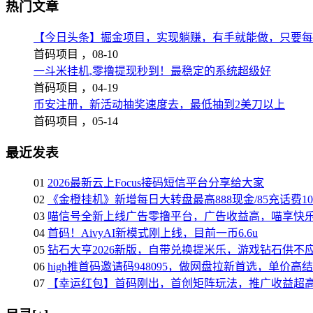
热门文章
【今日头条】掘金项目，实现躺赚，有手就能做，只要每
首码项目 ，
08-10
一斗米挂机,零撸提现秒到！最稳定的系统超级好
首码项目 ，
04-19
币安注册，新活动抽奖速度去，最低抽到2美刀以上
首码项目 ，
05-14
最近发表
01
2026最新云上Focus接码短信平台分享给大家
02
《金橙挂机》新增每日大转盘最高888现金/85充话费1
03
喵信号全新上线广告零撸平台，广告收益高，喵享快
04
首码！AivyAI新模式刚上线，目前一币6.6u
05
钻石大亨2026新版，自带兑换提米乐，游戏钻石供不
06
high推首码邀请码948095，做网盘拉新首选，单价高
07
【幸运红包】首码刚出，首创矩阵玩法，推广收益超