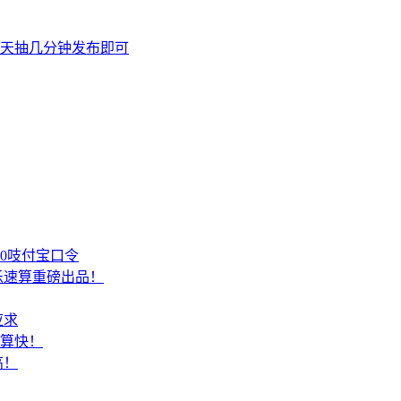
天抽几分钟发布即可
00吱付宝口令
乐速算重磅出品！
应求
结算快！
高！