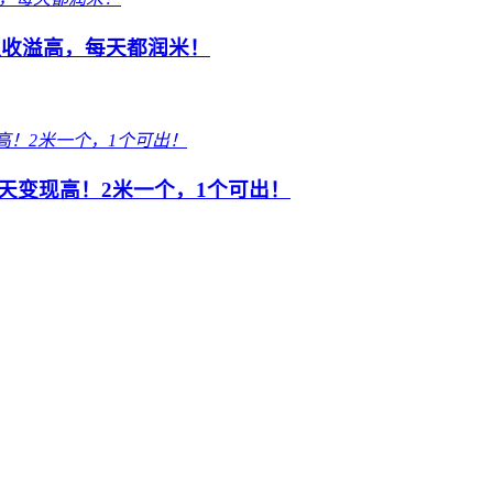
队收溢高，每天都润米！
每天变现高！2米一个，1个可出！