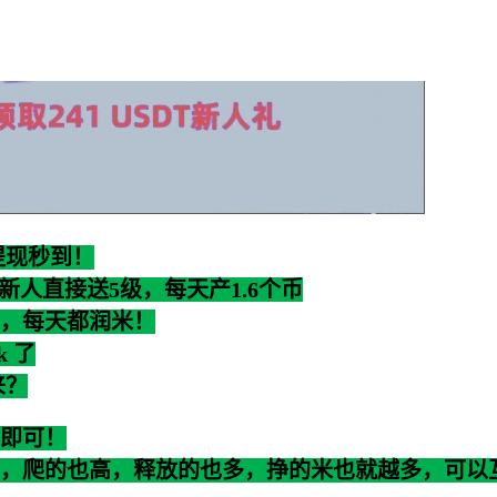
提现秒到！
，新人直接送5级，每天产1.6个币
高，每天都润米！
k 了
来？
即可！
，爬的也高，释放的也多，挣的米也就越多，可以