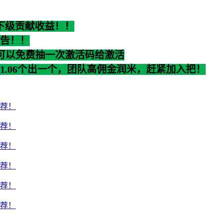
%下级贡献收益！！
告！！
可以免费抽一次激活码给激活
.06个出一个，团队高佣金润米，赶紧加入把！