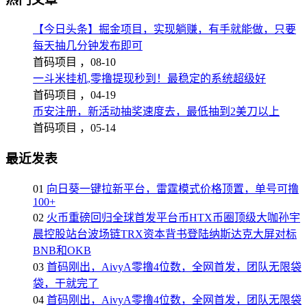
【今日头条】掘金项目，实现躺赚，有手就能做，只要
每天抽几分钟发布即可
首码项目 ，
08-10
一斗米挂机,零撸提现秒到！最稳定的系统超级好
首码项目 ，
04-19
币安注册，新活动抽奖速度去，最低抽到2美刀以上
首码项目 ，
05-14
最近发表
01
向日葵一键拉新平台，雷霆模式价格顶置，单号可撸
100+
02
火币重磅回归全球首发平台币HTX币圈顶级大咖孙宇
晨控股站台波场链TRX资本背书登陆纳斯达克大屏对标
BNB和OKB
03
首码刚出，AivyA零撸4位数，全网首发，团队无限袋
袋，干就完了
04
首码刚出，AivyA零撸4位数，全网首发，团队无限袋