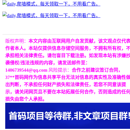
版权声明：
本文内容由互联网用户自发贡献，该文观点仅代
作者本人。本站仅提供信息存储空间服务，不拥有所有权，
承担相关法律责任。请勿盲目下载注册。如发现本站有涉嫌
袭侵权/违法违规的内容，请发送邮件至：
1406739544@qq.com
风险提示：
合作之前建议签订合同，
37**首码网作为信息共享平台无法对信息的真实性及准确性
出判断，不承担任何财产损失和法律责任，若您不同意该提
示，请关闭网页且不要在本站拓展任何合作，否则造成的任
损失由您个人承担。