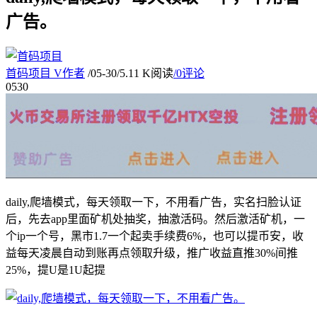
广告。
首码项目
V
作者
/
05-30
/
5.11 K阅读
/
0评论
05
30
daily,爬墙模式，每天领取一下，不用看广告，实名扫脸认证
后，先去app里面矿机处抽奖，抽激活码。然后激活矿机，一
个ip一个号，黑市1.7一个起卖手续费6%，也可以提币安，收
益每天凌晨自动到账再点领取升级，推广收益直推30%间推
25%，提U是1U起提