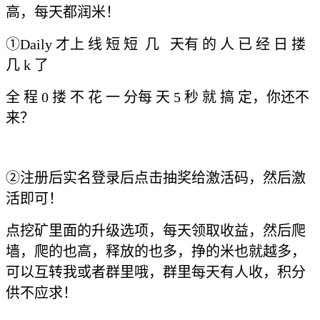
高，每天都润米！
①Daily 才上 线 短 短 几 天有 的 人 已 经 日 搂
几 k 了
全 程 0 搂 不 花 一 分每 天 5 秒 就 搞 定，你还不
来？
②注册后实名登录后点击抽奖给激活码，然后激
活即可！
点挖矿里面的升级选项，每天领取收益，然后爬
墙，爬的也高，释放的也多，挣的米也就越多，
可以互转我或者群里哦，群里每天有人收，积分
供不应求！