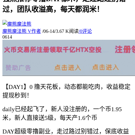
过，团队收溢高，每天都润米！
魔熊魔法熊
V
作者
/
06-14
/
3.67 K阅读
/
0评论
06
14
【DAY1】0 撸天花板，动态都能吃肉，收益稳定
提现秒到！
daily已经起飞了，新人没注册的，一个币1.95
米，新人直接送5级，每天产1.6个币
DAY超级零撸副业，走过路过别错过，保底收益