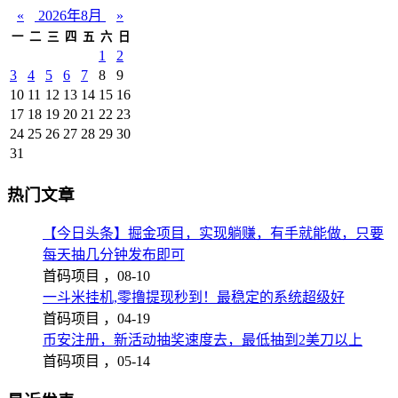
«
2026年8月
»
一
二
三
四
五
六
日
1
2
3
4
5
6
7
8
9
10
11
12
13
14
15
16
17
18
19
20
21
22
23
24
25
26
27
28
29
30
31
热门文章
【今日头条】掘金项目，实现躺赚，有手就能做，只要
每天抽几分钟发布即可
首码项目 ，
08-10
一斗米挂机,零撸提现秒到！最稳定的系统超级好
首码项目 ，
04-19
币安注册，新活动抽奖速度去，最低抽到2美刀以上
首码项目 ，
05-14