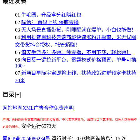
最近发表
01
牛毛圈，升级拿分红赚红包
02
喵信号 首码上线 保底零撸
03
无人场景直播带货，刚睡醒就在爆单，小白也能做！
04
利用抖音黑科技云端商城快速涨粉开橱窗，米无忧图
文带货抖音授权，托管躺赚！
05
倚天手游多号多赚、纯零撸，不用下载，轻松赚！
06
向日葵一键拉新平台，雷霆模式价格顶置，单号可撸
100+
07
新项目星际宇宙即将上线，扶持政策进群预定卡扶持
20米
目录[+]
网站地图
XML
广告合作
免责声明
声明
：
首码网所有文章均来自网络和投稿，不代表本站立场，请勿盲目下载注册，以免为您带来不
安全运行
6573
天
必要的损失。
蜀ICP备2024086234号
运行时长：0.03秒
查询信息：15 次