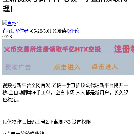
理！
直招1
V
作者
/
05-28
/
5.01 K阅读
/
0评论
05
28
视频号新平台全网首发-老板一手直招顶级代理新平台刚开一
秒-全自动脚本➕手工单，空白市场 人人都是新用户，长久绿
色稳定。
具体操作:1.扫码上号2.下载脚本3.设置权限
4:点击开始躺赚收钱