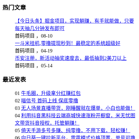
热门文章
【今日头条】掘金项目，实现躺赚，有手就能做，只要
每天抽几分钟发布即可
首码项目 ，
08-10
一斗米挂机,零撸提现秒到！最稳定的系统超级好
首码项目 ，
04-19
币安注册，新活动抽奖速度去，最低抽到2美刀以上
首码项目 ，
05-14
最近发表
01
牛毛圈，升级拿分红赚红包
02
喵信号 首码上线 保底零撸
03
无人场景直播带货，刚睡醒就在爆单，小白也能做！
04
利用抖音黑科技云端商城快速涨粉开橱窗，米无忧图
文带货抖音授权，托管躺赚！
05
倚天手游多号多赚、纯零撸，不用下载，轻松赚！
06
向日葵一键拉新平台，雷霆模式价格顶置，单号可撸