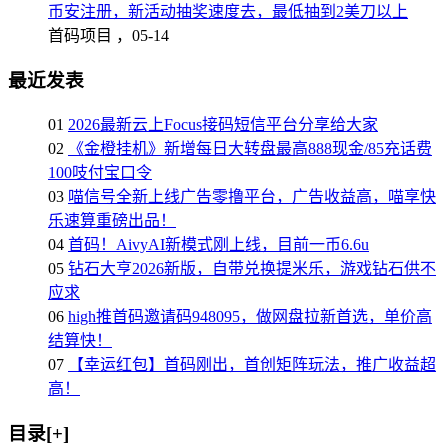
币安注册，新活动抽奖速度去，最低抽到2美刀以上
首码项目 ，
05-14
最近发表
01
2026最新云上Focus接码短信平台分享给大家
02
《金橙挂机》新增每日大转盘最高888现金/85充话费
100吱付宝口令
03
喵信号全新上线广告零撸平台，广告收益高，喵享快
乐速算重磅出品！
04
首码！AivyAI新模式刚上线，目前一币6.6u
05
钻石大亨2026新版，自带兑换提米乐，游戏钻石供不
应求
06
high推首码邀请码948095，做网盘拉新首选，单价高
结算快！
07
【幸运红包】首码刚出，首创矩阵玩法，推广收益超
高！
目录[+]