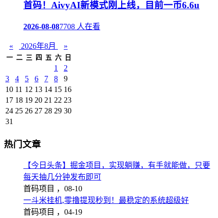
首码！AivyAI新模式刚上线，目前一币6.6u
2026-08-08
7708 人在看
«
2026年8月
»
一
二
三
四
五
六
日
1
2
3
4
5
6
7
8
9
10
11
12
13
14
15
16
17
18
19
20
21
22
23
24
25
26
27
28
29
30
31
热门文章
【今日头条】掘金项目，实现躺赚，有手就能做，只要
每天抽几分钟发布即可
首码项目 ，
08-10
一斗米挂机,零撸提现秒到！最稳定的系统超级好
首码项目 ，
04-19