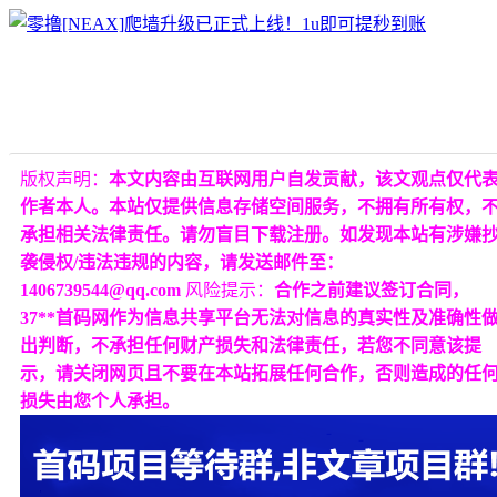
版权声明：
本文内容由互联网用户自发贡献，该文观点仅代
作者本人。本站仅提供信息存储空间服务，不拥有所有权，
承担相关法律责任。请勿盲目下载注册。如发现本站有涉嫌
袭侵权/违法违规的内容，请发送邮件至：
1406739544@qq.com
风险提示：
合作之前建议签订合同，
37**首码网作为信息共享平台无法对信息的真实性及准确性
出判断，不承担任何财产损失和法律责任，若您不同意该提
示，请关闭网页且不要在本站拓展任何合作，否则造成的任
损失由您个人承担。