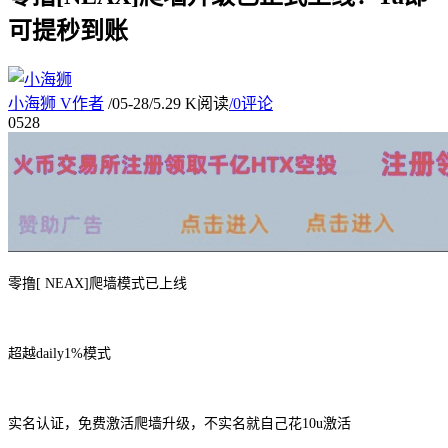
可提秒到账
小海狮
V
作者
/
05-28
/
5.29 K阅读
/
0评论
05
28
零撸[ NEAX]爬墙模式已上线
超越daily1%模式
实名认证，免费激活爬墙升级，不实名就自己花10u激活