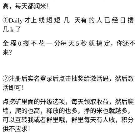
高，每天都润米！
①Daily 才上 线 短 短 几 天有 的 人 已 经 日 搂
几 k 了
全 程 0 搂 不 花 一 分每 天 5 秒 就 搞 定，你还不
来？
②注册后实名登录后点击抽奖给激活码，然后激
活即可！
点挖矿里面的升级选项，每天领取收益，然后爬
墙，爬的也高，释放的也多，挣的米也就越多，
可以互转我或者群里哦，群里每天有人收，积分
供不应求！