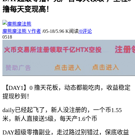
撸每天变现高！
魔熊魔法熊
V
作者
/
05-18
/
5.96 K阅读
/
0评论
05
18
【DAY1】0 撸天花板，动态都能吃肉，收益稳定
提现秒到！
daily已经起飞了，新人没注册的，一个币1.55
米，新人直接送5级，每天产1.6个币
DAY超级零撸副业，走过路过别错过，保底收益