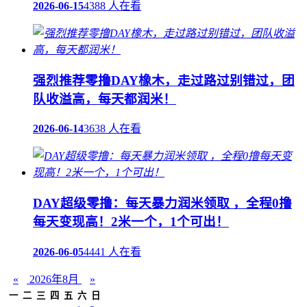
2026-06-15
4388 人在看
强烈推荐零撸DAY橡木，走过路过别错过，团
队收溢高，每天都润米！
2026-06-14
3638 人在看
DAY超级零撸：每天暴力润米领取 ，全程0撸
每天变现高！2米一个，1个可出！
2026-06-05
4441 人在看
«
2026年8月
»
一
二
三
四
五
六
日