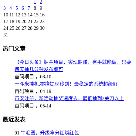
1
2
3
4
5
6
7
8
9
10
11
12
13
14
15
16
17
18
19
20
21
22
23
24
25
26
27
28
29
30
31
热门文章
【今日头条】掘金项目，实现躺赚，有手就能做，只要
每天抽几分钟发布即可
首码项目 ，
08-10
一斗米挂机,零撸提现秒到！最稳定的系统超级好
首码项目 ，
04-19
币安注册，新活动抽奖速度去，最低抽到2美刀以上
首码项目 ，
05-14
最近发表
01
牛毛圈，升级拿分红赚红包