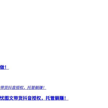
做！
忧图文带货抖音授权，托管躺赚！