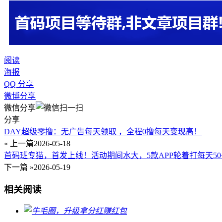
阅读
海报
QQ 分享
微博分享
微信分享
分享
DAY超级零撸：无广告每天领取 ，全程0撸每天变现高！
« 上一篇
2026-05-18
首码班专猫，首发上线！活动期间水大，5款APP轮着打每天50
下一篇 »
2026-05-19
相关阅读