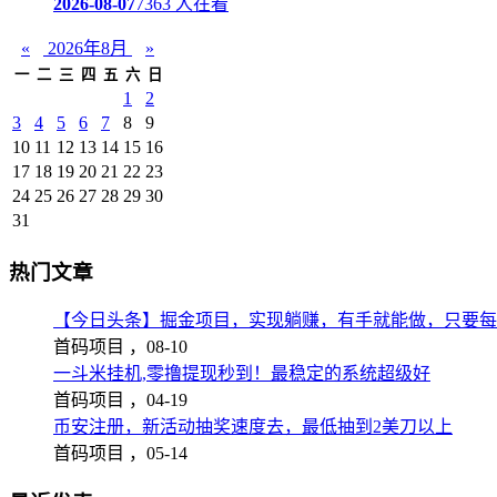
2026-08-07
7363 人在看
«
2026年8月
»
一
二
三
四
五
六
日
1
2
3
4
5
6
7
8
9
10
11
12
13
14
15
16
17
18
19
20
21
22
23
24
25
26
27
28
29
30
31
热门文章
【今日头条】掘金项目，实现躺赚，有手就能做，只要每
首码项目 ，
08-10
一斗米挂机,零撸提现秒到！最稳定的系统超级好
首码项目 ，
04-19
币安注册，新活动抽奖速度去，最低抽到2美刀以上
首码项目 ，
05-14