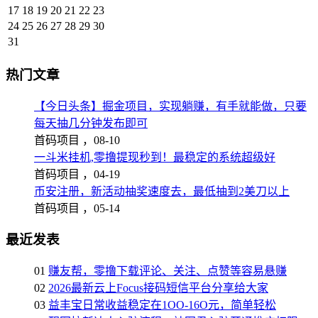
17
18
19
20
21
22
23
24
25
26
27
28
29
30
31
热门文章
【今日头条】掘金项目，实现躺赚，有手就能做，只要
每天抽几分钟发布即可
首码项目 ，
08-10
一斗米挂机,零撸提现秒到！最稳定的系统超级好
首码项目 ，
04-19
币安注册，新活动抽奖速度去，最低抽到2美刀以上
首码项目 ，
05-14
最近发表
01
赚友帮，零撸下载评论、关注、点赞等容易悬赚
02
2026最新云上Focus接码短信平台分享给大家
03
益丰宝日常收益稳定在1OO-16O元，简单轻松