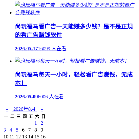
尚玩福马看广告一天能赚多少钱？是不是正规
的看广告赚钱软件
2026-05-17
16099 人在看
尚玩福马每天一小时，轻松看广告赚钱，无成
本！
2026-05-09
6006 人在看
«
2026年8月
»
一
二
三
四
五
六
日
1
2
3
4
5
6
7
8
9
10
11
12
13
14
15
16