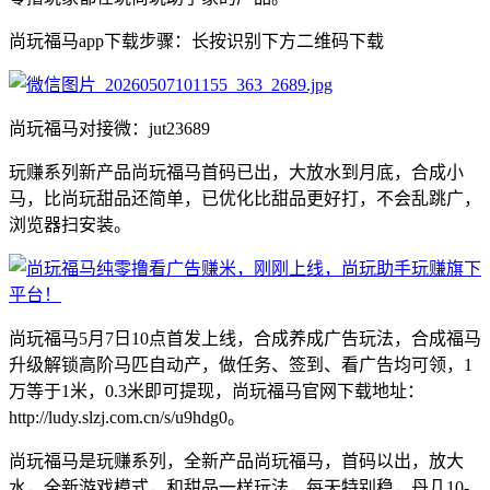
尚玩福马app下载步骤：长按识别下方二维码下载
尚玩福马对接微：jut23689
玩赚系列新产品尚玩福马首码已出，大放水到月底，合成小
马，比尚玩甜品还简单，已优化比甜品更好打，不会乱跳广，
浏览器扫安装。
尚玩福马5月7日10点首发上线，合成养成广告玩法，合成福马
升级解锁高阶马匹自动产，做任务、签到、看广告均可领，1
万等于1米，0.3米即可提现，尚玩福马官网下载地址：
http://ludy.slzj.com.cn/s/u9hdg0。
尚玩福马是玩赚系列，全新产品尚玩福马，首码以出，放大
水，全新游戏模式，和甜品一样玩法，每天特别稳，丹几10-