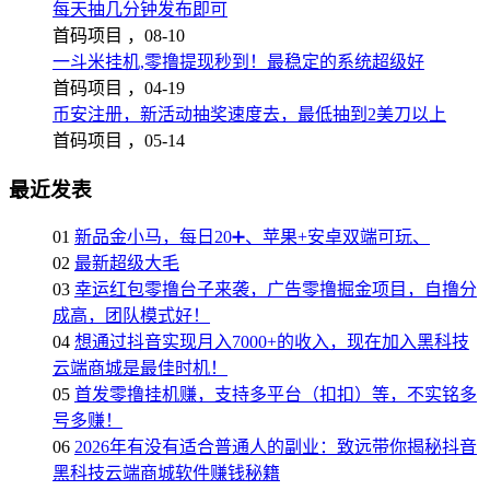
每天抽几分钟发布即可
首码项目 ，
08-10
一斗米挂机,零撸提现秒到！最稳定的系统超级好
首码项目 ，
04-19
币安注册，新活动抽奖速度去，最低抽到2美刀以上
首码项目 ，
05-14
最近发表
01
新品金小马，每日20➕、苹果+安卓双端可玩、
02
最新超级大毛
03
幸运红包零撸台子来袭，广告零撸掘金项目，自撸分
成高，团队模式好！
04
想通过抖音实现月入7000+的收入，现在加入黑科技
云端商城是最佳时机！
05
首发零撸挂机赚，支持多平台（扣扣）等，不实铭多
号多赚！
06
2026年有没有适合普通人的副业：致远带你揭秘抖音
黑科技云端商城软件赚钱秘籍