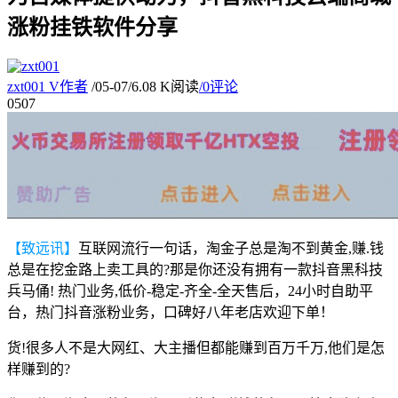
涨粉挂铁软件分享
zxt001
V
作者
/
05-07
/
6.08 K阅读
/
0评论
05
07
【致远讯】
互联网流行一句话，淘金子总是淘不到黄金,赚.钱
总是在挖金路上卖工具的?那是你还没有拥有一款抖音黑科技
兵马俑! 热门业务,低价-稳定-齐全-全天售后，24小时自助平
台，热门抖音涨粉业务，口碑好八年老店欢迎下单！
货!很多人不是大网红、大主播但都能赚到百万千万,他们是怎
样赚到的?