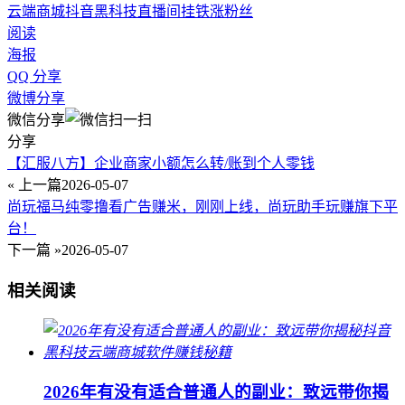
云端商城
抖音黑科技
直播间挂铁
涨粉丝
阅读
海报
QQ 分享
微博分享
微信分享
分享
【汇服八方】企业商家小额怎么转/账到个人零钱
« 上一篇
2026-05-07
尚玩福马纯零撸看广告赚米，刚刚上线，尚玩助手玩赚旗下平
台！
下一篇 »
2026-05-07
相关阅读
2026年有没有适合普通人的副业：致远带你揭