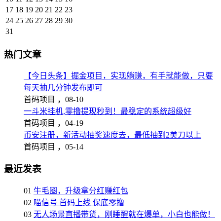
17
18
19
20
21
22
23
24
25
26
27
28
29
30
31
热门文章
【今日头条】掘金项目，实现躺赚，有手就能做，只要
每天抽几分钟发布即可
首码项目 ，
08-10
一斗米挂机,零撸提现秒到！最稳定的系统超级好
首码项目 ，
04-19
币安注册，新活动抽奖速度去，最低抽到2美刀以上
首码项目 ，
05-14
最近发表
01
牛毛圈，升级拿分红赚红包
02
喵信号 首码上线 保底零撸
03
无人场景直播带货，刚睡醒就在爆单，小白也能做！