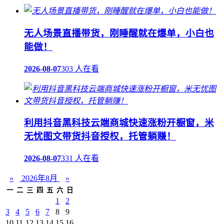
无人场景直播带货，刚睡醒就在爆单，小白也
能做！
2026-08-07
303 人在看
利用抖音黑科技云端商城快速涨粉开橱窗，米
无忧图文带货抖音授权，托管躺赚！
2026-08-07
331 人在看
«
2026年8月
»
一
二
三
四
五
六
日
1
2
3
4
5
6
7
8
9
10
11
12
13
14
15
16