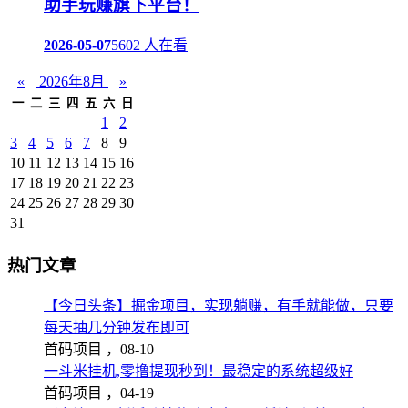
助手玩赚旗下平台！
2026-05-07
5602 人在看
«
2026年8月
»
一
二
三
四
五
六
日
1
2
3
4
5
6
7
8
9
10
11
12
13
14
15
16
17
18
19
20
21
22
23
24
25
26
27
28
29
30
31
热门文章
【今日头条】掘金项目，实现躺赚，有手就能做，只要
每天抽几分钟发布即可
首码项目 ，
08-10
一斗米挂机,零撸提现秒到！最稳定的系统超级好
首码项目 ，
04-19