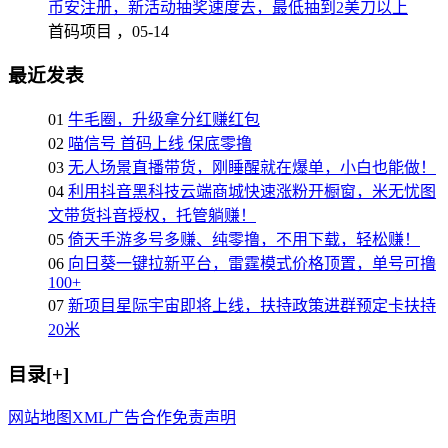
币安注册，新活动抽奖速度去，最低抽到2美刀以上
首码项目 ，
05-14
最近发表
01
牛毛圈，升级拿分红赚红包
02
喵信号 首码上线 保底零撸
03
无人场景直播带货，刚睡醒就在爆单，小白也能做！
04
利用抖音黑科技云端商城快速涨粉开橱窗，米无忧图
文带货抖音授权，托管躺赚！
05
倚天手游多号多赚、纯零撸，不用下载，轻松赚！
06
向日葵一键拉新平台，雷霆模式价格顶置，单号可撸
100+
07
新项目星际宇宙即将上线，扶持政策进群预定卡扶持
20米
目录[+]
网站地图
XML
广告合作
免责声明