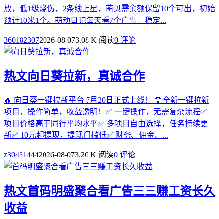
放，低1级烧伤，2条线上星，萌贝需余额保留10个可出，初始
预计10米1个。萌动日记每天看7个广告，稳定...
360182307
2026-08-07
3.08 K 阅读
0 评论
热文
向日葵拉新，真诚合作
🔥 向日葵一键拉新平台 7月20日正式上线！ 🌻全新一键拉新
项目，操作简单，收益透明！✅ 一键操作，无需复杂流程✅
项目价格高于同行平均水平✅ 多项目自由选择，任务持续更
新✅ 10元起提现，提现门槛低✅ 财务、佣金、...
z30431444
2026-08-07
3.26 K 阅读
0 评论
热文
首码明盛聚合看广告三三赚工资长久
收益