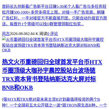
首码长久创新看广告新平台日赚5-30米个人看广告与多任务轻
松月赚500-1000+多劳多得无上限，对接一手广告资源，躺赚
广告红利，一手对接官方不能直接开团，只能自动升级官方原
话，每晋升1个等级可以找Q群管理领取红包奖...
风古
2026-08-06
2.84 K 阅读
0 评论
热文
火币重磅回归全球首发平台币HTX
币圈顶级大咖孙宇晨控股站台波场链
TRX资本背书登陆纳斯达克大屏对标
BNB和OKB
[强]HTX和TRX绝对是未来主流B计划最值得投资的两个B
种！一个全球前五大公开链之一波*链TRON原生态B种，一个