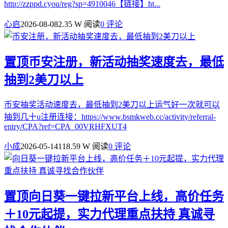
http://zzppd.cyou/reg?sp=4910046【链接】ht...
心启
2026-08-08
2.35 W 阅读
0 评论
置顶
币安注册，新活动抽奖速度去，最低
抽到2美刀以上
币安抽奖活动速度去，最低抽到2美刀以上运气好一次就可以
抽到几十u注册连接：https://www.bsmkweb.cc/activity/referral-
entry/CPA?ref=CPA_00VRHFXUT4
小成
2026-05-14
118.59 W 阅读
0 评论
置顶
向日葵一键拉新平台上线，高价任务
＋10元起提，实力代理重点扶持 真诚寻