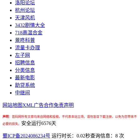
洛阳论坛
杭州论坛
天津风机
3432剧情大全
718高温合金
景咚科普
流量卡办理
左子网
招聘信息
分类信息
最新电影
助贷系统
中继间
网站地图
XML
广告合作
免责声明
声明
：
首码网所有文章均来自网络和投稿，不代表本站立场，请勿盲目下载注册，以免为您带来不
安全运行
6576
天
必要的损失。
蜀ICP备2024086234号
运行时长：0.02秒
查询信息：8 次