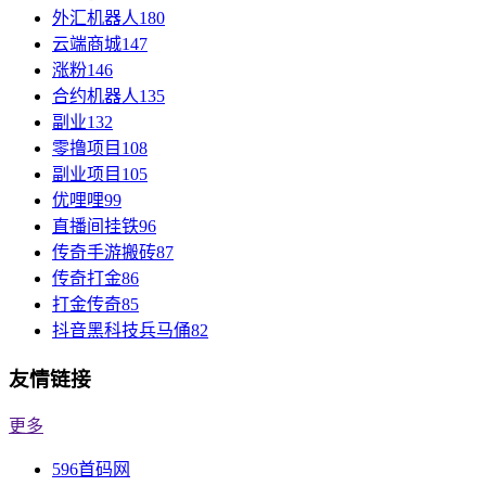
外汇机器人
180
云端商城
147
涨粉
146
合约机器人
135
副业
132
零撸项目
108
副业项目
105
优哩哩
99
直播间挂铁
96
传奇手游搬砖
87
传奇打金
86
打金传奇
85
抖音黑科技兵马俑
82
友情链接
更多
596首码网