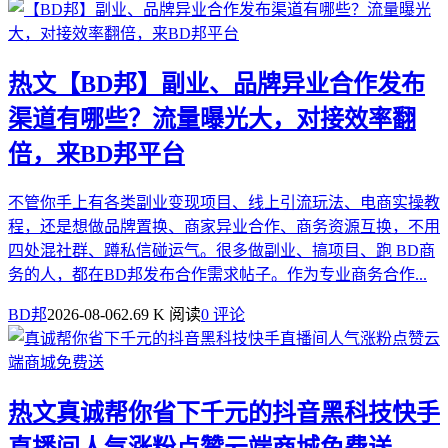
热文
【BD邦】副业、品牌异业合作发布
渠道有哪些？流量曝光大，对接效率翻
倍，来BD邦平台
不管你手上有各类副业变现项目、线上引流玩法、电商实操教
程，还是想做品牌置换、商家异业合作、商务资源互换，不用
四处混社群、蹲私信碰运气。很多做副业、搞项目、跑 BD商
务的人，都在BD邦发布合作需求帖子。作为专业商务合作...
BD邦
2026-08-06
2.69 K 阅读
0 评论
热文
真诚帮你省下千元的抖音黑科技快手
直播间人气涨粉点赞云端商城免费送