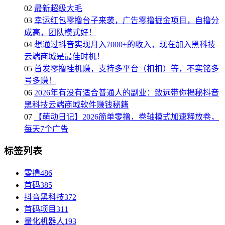
02
最新超级大毛
03
幸运红包零撸台子来袭，广告零撸掘金项目，自撸分
成高，团队模式好！
04
想通过抖音实现月入7000+的收入，现在加入黑科技
云端商城是最佳时机！
05
首发零撸挂机赚，支持多平台（扣扣）等，不实铭多
号多赚！
06
2026年有没有适合普通人的副业：致远带你揭秘抖音
黑科技云端商城软件赚钱秘籍
07
【萌动日记】2026简单零撸，卷轴模式加速释放卷，
每天7个广告
标签列表
零撸
486
首码
385
抖音黑科技
372
首码项目
311
量化机器人
193