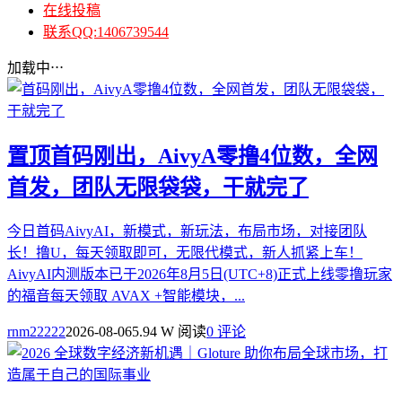
在线投稿
联系QQ:1406739544
加载中⋅⋅⋅
置顶
首码刚出，AivyA零撸4位数，全网
首发，团队无限袋袋，干就完了
今日首码AivyAI，新模式，新玩法，布局市场，对接团队
长！撸U，每天领取即可，无限代模式，新人抓紧上车！
AivyAI内测版本已于2026年8月5日(UTC+8)正式上线零撸玩家
的福音每天领取 AVAX +智能模块，...
rnm22222
2026-08-06
5.94 W 阅读
0 评论