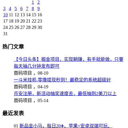
1
2
3
4
5
6
7
8
9
10
11
12
13
14
15
16
17
18
19
20
21
22
23
24
25
26
27
28
29
30
31
热门文章
【今日头条】掘金项目，实现躺赚，有手就能做，只要
每天抽几分钟发布即可
首码项目 ，
08-10
一斗米挂机,零撸提现秒到！最稳定的系统超级好
首码项目 ，
04-19
币安注册，新活动抽奖速度去，最低抽到2美刀以上
首码项目 ，
05-14
最近发表
01
新品金小马，每日20➕、苹果+安卓双端可玩、