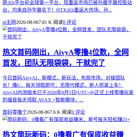
原火b平台前全球第一平台，现重返市场已被孙晨宇晨控股站
台，均来自孙宇晨名下！HTX火b重返大市场，孙...
pi主网
2026-08-06
7.81 K 阅读
0 评论
热文
首码刚出，AivyA零撸4位数，全网
首发，团队无限袋袋，干就完了
今日首码AivyAI，新模式，新玩法，布局市场，对接团队
长！撸U，每天领取即可，无限代模式，新人抓紧上车！
AivyAI内测版本已于2026年8月5日(UTC+8)正式上线零撸玩家
的福音每天领取 AVAX +智能模块，...
首码零撸个
2026-08-06
7.6 K 阅读
0 评论
热文
简玩新码：0撸看广有保底收益赚