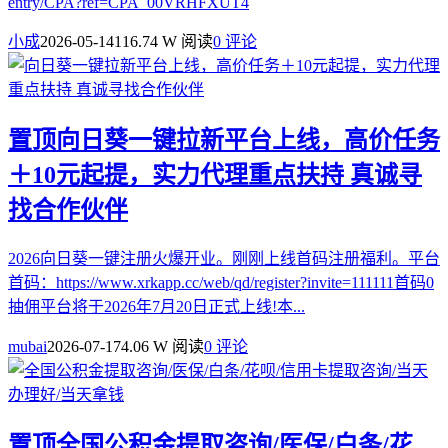
entry/CPA?ref=CPA_00VRHFXUT4
小成
2026-05-14
116.74 W 阅读
0 评论
置顶
向日葵一键拉新平台上线，高价任务
＋10元起提，实力代理重点扶持 真诚寻
找合作伙伴
2026向日葵一键注册火爆开业。刚刚上线首码注册福利。平台
首码：https://www.xrkapp.cc/web/qd/register?invite=111111首码0
抽佣平台将于2026年7月20日正式上线!本...
mubai
2026-07-17
4.06 W 阅读
0 评论
置顶
全国公积金提取咨询/医保/白条/花