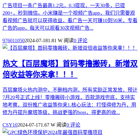
广告项目一条广告最高1.2元，0.3提现，一天30条，已提
200+，秒到微信。小米赚是一个视频广告app，我们只需要观
看视频广告就可以获得收益，看广告一天可赚10到50米，专看
广告的app，每天可以观看30次视频广告...
976011050
2024-07-18
1.81 W 阅读
0 评论
热文
【百层魔塔】首码零撸搬砖，新增双
倍收益等你来拿！！！
百层魔塔火热内测中，不删档内测，所有奖励正常发放，预计
7月20号正式上线！零撸搬砖小游戏，百款游戏兜底，支持实
地考察，双份推广收益等你来1.核心玩法：打怪得修为丹，用
修为丹提升魔塔等级，挑战更强的boss，得更高的收...
CSY10
2024-07-17
1.67 W 阅读
0 评论