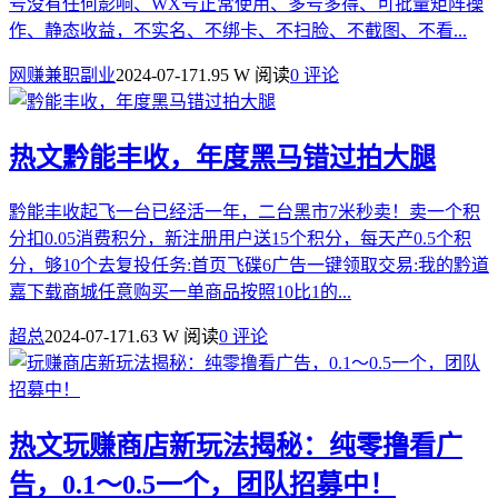
号没有任何影响、WX号正常使用、多号多得、可批量矩阵操
作、静态收益，不实名、不绑卡、不扫脸、不截图、不看...
网赚兼职副业
2024-07-17
1.95 W 阅读
0 评论
热文
黔能丰收，年度黑马错过拍大腿
黔能丰收起飞一台已经活一年，二台黑市7米秒卖！卖一个积
分扣0.05消费积分，新注册用户送15个积分，每天产0.5个积
分，够10个去复投任务:首页飞碟6广告一键领取交易:我的黔道
嘉下载商城任意购买一单商品按照10比1的...
超总
2024-07-17
1.63 W 阅读
0 评论
热文
玩赚商店新玩法揭秘：纯零撸看广
告，0.1～0.5一个，团队招募中！