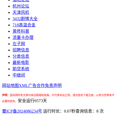
杭州论坛
天津风机
3432剧情大全
718高温合金
景咚科普
流量卡办理
左子网
招聘信息
分类信息
最新电影
助贷系统
中继间
网站地图
XML
广告合作
免责声明
声明
：
首码网所有文章均来自网络和投稿，不代表本站立场，请勿盲目下载注册，以免为您带来不
安全运行
6573
天
必要的损失。
蜀ICP备2024086234号
运行时长：0.07秒
查询信息：8 次