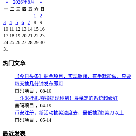
«
2026年8月
»
一
二
三
四
五
六
日
1
2
3
4
5
6
7
8
9
10
11
12
13
14
15
16
17
18
19
20
21
22
23
24
25
26
27
28
29
30
31
热门文章
【今日头条】掘金项目，实现躺赚，有手就能做，只要
每天抽几分钟发布即可
首码项目 ，
08-10
一斗米挂机,零撸提现秒到！最稳定的系统超级好
首码项目 ，
04-19
币安注册，新活动抽奖速度去，最低抽到2美刀以上
首码项目 ，
05-14
最近发表