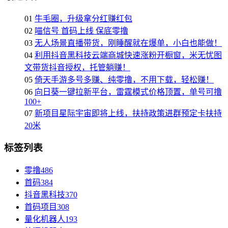
01
牛毛圈，升级拿分红赚红包
02
喵信号 首码上线 保底零撸
03
无人场景直播带货，刚睡醒就在爆单，小白也能做！
04
利用抖音黑科技云端商城快速涨粉开橱窗，米无忧图
文带货抖音授权，托管躺赚！
05
倚天手游多号多赚、纯零撸，不用下载，轻松赚！
06
向日葵一键拉新平台，雷霆模式价格顶置，单号可撸
100+
07
新项目星际宇宙即将上线，扶持政策进群预定卡扶持
20米
标签列表
零撸
486
首码
384
抖音黑科技
370
首码项目
308
量化机器人
193