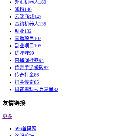
外汇机器人
180
涨粉
146
云端商城
145
合约机器人
135
副业
132
零撸项目
107
副业项目
105
优哩哩
99
直播间挂铁
94
传奇手游搬砖
87
传奇打金
86
打金传奇
85
抖音黑科技兵马俑
82
友情链接
更多
596首码网
洛阳论坛