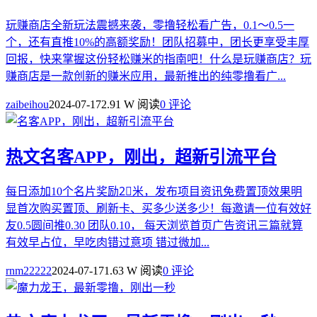
玩赚商店全新玩法震撼来袭，零撸轻松看广告，0.1～0.5一
个，还有直推10%的高额奖励！团队招募中，团长更享受丰厚
回报，快来掌握这份轻松赚米的指南吧！什么是玩赚商店？玩
赚商店是一款创新的赚米应用，最新推出的纯零撸看广...
zaibeihou
2024-07-17
2.91 W 阅读
0 评论
热文
名客APP，刚出，超新引流平台
每日添加10个名片奖励2⃣️米，发布项目资讯免费置顶效果明
显首次购买置顶、刷新卡、买多少送多少！每邀请一位有效好
友0.5圆间推0.30 团队0.10， 每天浏览首页广告资讯三篇就算
有效早占位，早吃肉错过意项 错过微加...
rnm22222
2024-07-17
1.63 W 阅读
0 评论