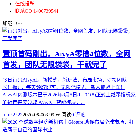
在线投稿
联系QQ:1406739544
加载中⋅⋅⋅
置顶
首码刚出，AivyA零撸4位数，全网
首发，团队无限袋袋，干就完了
今日首码AivyAI，新模式，新玩法，布局市场，对接团队
长！撸U，每天领取即可，无限代模式，新人抓紧上车！
AivyAI内测版本已于2026年8月5日(UTC+8)正式上线零撸玩家
的福音每天领取 AVAX +智能模块，...
rnm22222
2026-08-06
3.99 W 阅读
0 评论