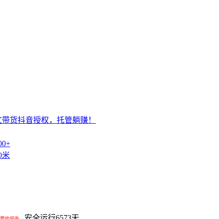
文带货抖音授权，托管躺赚！
0+
0米
安全运行
6573
天
要的损失。