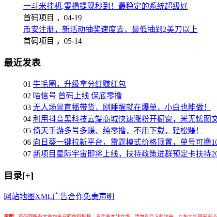
一斗米挂机,零撸提现秒到！最稳定的系统超级好
首码项目 ，
04-19
币安注册，新活动抽奖速度去，最低抽到2美刀以上
首码项目 ，
05-14
最近发表
01
牛毛圈，升级拿分红赚红包
02
喵信号 首码上线 保底零撸
03
无人场景直播带货，刚睡醒就在爆单，小白也能做！
04
利用抖音黑科技云端商城快速涨粉开橱窗，米无忧图
05
倚天手游多号多赚、纯零撸，不用下载，轻松赚！
06
向日葵一键拉新平台，雷霆模式价格顶置，单号可撸10
07
新项目星际宇宙即将上线，扶持政策进群预定卡扶持2
目录[+]
网站地图
XML
广告合作
免责声明
声明
：
首码网所有文章均来自网络和投稿，不代表本站立场，请勿盲目下载注册，以免为您带来不必