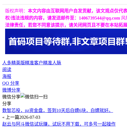
版权声明：
本文内容由互联网用户自发贡献，该文观点仅代
权/违法违规的内容，请发送邮件至：1406739544@qq.com
风
法律责任，若您不同意该提示，请关闭网页且不要在本站拓
人多精英版
精准客户
精准人脉
阅读
海报
QQ 分享
微博分享
微信分享
分享
数智芯投，pz资金盘，签到10天后白嫖6块，白嫖就好。
« 上一篇
2026-07-03
赵云与阿斗微信试玩赚，试玩不用下载，可多号一起操作