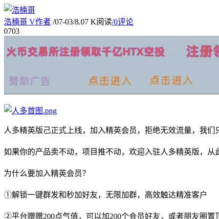
浩楠哥
V
作者
/
07-03
/
8.07 K阅读
/
0评论
07
03
人多精英版己正式上线，加入精英会员，拒绝无效流量，我们
如果你的产品卖不动，项目推不动，欢迎入驻人多精英版，从
为什么要加入精英会员？
①解锁一键群发和秒加好友，无限加群，高效触达精准客户
②平台赠赠200点气值，可以加200个会员好友，或者朋友圈置