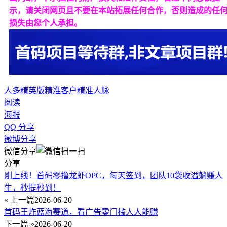
示，请关闭网页且不要在本站拓展任何合作，否则造成的任
损失由您个人承担。
人多精英版
精准客户
精准人脉
阅读
海报
QQ 分享
微博分享
微信分享
分享
刚上线！首码零撸龙虾OPC，每天签到，团队10袋收溢躺赚人
生，秒提秒到！
« 上一篇
2026-06-20
首码王炸蓝海赛道，看广告零门槛人人能赚
下一篇 »
2026-06-20