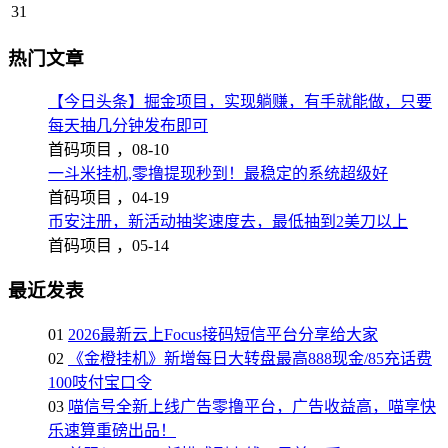
31
热门文章
【今日头条】掘金项目，实现躺赚，有手就能做，只要
每天抽几分钟发布即可
首码项目 ，
08-10
一斗米挂机,零撸提现秒到！最稳定的系统超级好
首码项目 ，
04-19
币安注册，新活动抽奖速度去，最低抽到2美刀以上
首码项目 ，
05-14
最近发表
01
2026最新云上Focus接码短信平台分享给大家
02
《金橙挂机》新增每日大转盘最高888现金/85充话费
100吱付宝口令
03
喵信号全新上线广告零撸平台，广告收益高，喵享快
乐速算重磅出品！