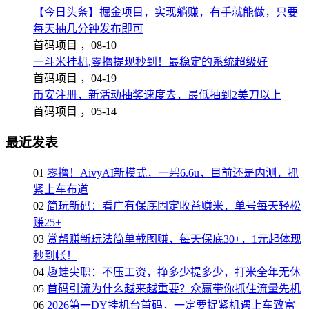
【今日头条】掘金项目，实现躺赚，有手就能做，只要
每天抽几分钟发布即可
首码项目 ，
08-10
一斗米挂机,零撸提现秒到！最稳定的系统超级好
首码项目 ，
04-19
币安注册，新活动抽奖速度去，最低抽到2美刀以上
首码项目 ，
05-14
最近发表
01
零撸！AivyAI新模式，一碧6.6u，目前还是内测，抓
紧上车布道
02
简玩新码：看广有保底固定收益赚米，单号每天轻松
赚25+
03
赏帮赚新玩法简单截图赚，每天保底30+，1元起体现
秒到帐！
04
趣蛙尖职：不压工资，挣多少提多少，打米全年无休
05
首码引流为什么越来越重要？众赢带你抓住流量先机
06
2026第一DY挂机台首码，一定要捉紧机遇上车致富