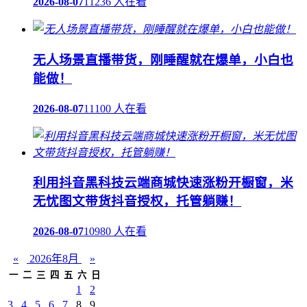
2026-08-07
11236 人在看
无人场景直播带货，刚睡醒就在爆单，小白也
能做！
2026-08-07
11100 人在看
利用抖音黑科技云端商城快速涨粉开橱窗，米
无忧图文带货抖音授权，托管躺赚！
2026-08-07
10980 人在看
«
2026年8月
»
一
二
三
四
五
六
日
1
2
3
4
5
6
7
8
9