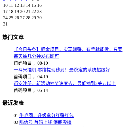
10
11
12
13
14
15
16
17
18
19
20
21
22
23
24
25
26
27
28
29
30
31
热门文章
【今日头条】掘金项目，实现躺赚，有手就能做，只要
每天抽几分钟发布即可
首码项目 ，
08-10
一斗米挂机,零撸提现秒到！最稳定的系统超级好
首码项目 ，
04-19
币安注册，新活动抽奖速度去，最低抽到2美刀以上
首码项目 ，
05-14
最近发表
01
牛毛圈，升级拿分红赚红包
02
喵信号 首码上线 保底零撸