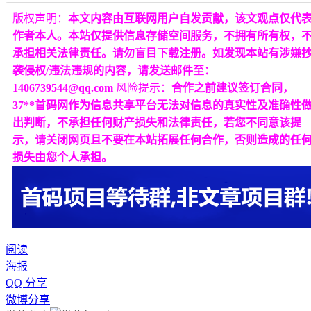
版权声明：
本文内容由互联网用户自发贡献，该文观点仅代
作者本人。本站仅提供信息存储空间服务，不拥有所有权，
承担相关法律责任。请勿盲目下载注册。如发现本站有涉嫌
袭侵权/违法违规的内容，请发送邮件至：
1406739544@qq.com
风险提示：
合作之前建议签订合同，
37**首码网作为信息共享平台无法对信息的真实性及准确性
出判断，不承担任何财产损失和法律责任，若您不同意该提
示，请关闭网页且不要在本站拓展任何合作，否则造成的任
损失由您个人承担。
阅读
海报
QQ 分享
微博分享