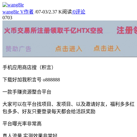
wang8le
V
作者
/
07-03
/
2.37 K阅读
/
0评论
07
03
手机应用商店搜（积言）
下载好加我积言号 o888888
一款手赚资源整合平台
大家可以在平台找项目、发项目、以及邀请好友，福利多多红
包多多、好友只要登录每天都会给活跃奖励
平台曝光率非常高
真人流量 实测效果非常好