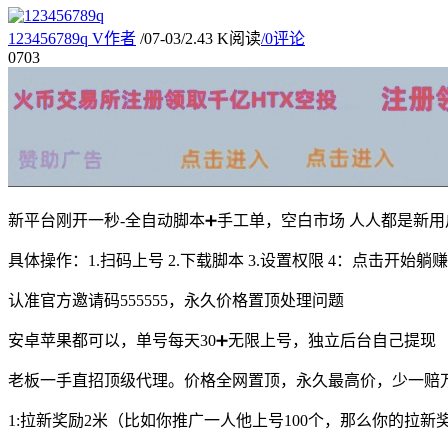
123456789q
V
作者
/
07-03
/
2.43 K阅读
/
0评论
07
03
新平台刚开一秒-全自动脚本➕手工单，空白市场 人人都是新
具体操作：1.扫码上号 2.下载脚本 3.设置权限 4：点击开始躺
认准官方邀请码555555，永久价格置顶处理问题
安卓苹果都可以，单号每天30➕无限上号，独立后台自己提现
老板一手直招顶级代理。价格全网置顶，永久最高价，少一赔
1:拉新奖励2米（比如你推广一人他上号100个，那么你的拉新奖励