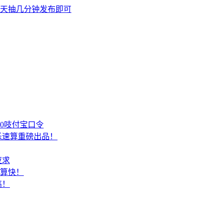
天抽几分钟发布即可
00吱付宝口令
乐速算重磅出品！
应求
结算快！
高！