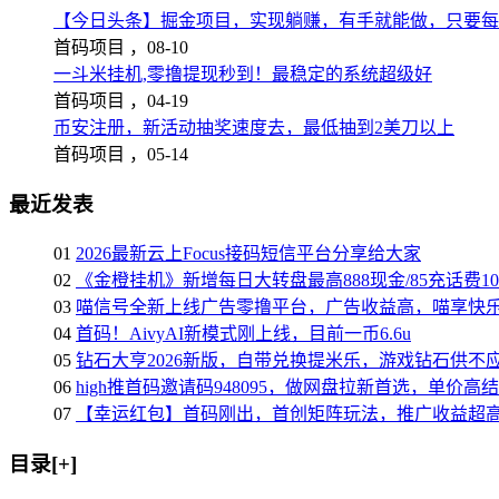
【今日头条】掘金项目，实现躺赚，有手就能做，只要每
首码项目 ，
08-10
一斗米挂机,零撸提现秒到！最稳定的系统超级好
首码项目 ，
04-19
币安注册，新活动抽奖速度去，最低抽到2美刀以上
首码项目 ，
05-14
最近发表
01
2026最新云上Focus接码短信平台分享给大家
02
《金橙挂机》新增每日大转盘最高888现金/85充话费1
03
喵信号全新上线广告零撸平台，广告收益高，喵享快
04
首码！AivyAI新模式刚上线，目前一币6.6u
05
钻石大亨2026新版，自带兑换提米乐，游戏钻石供不
06
high推首码邀请码948095，做网盘拉新首选，单价高
07
【幸运红包】首码刚出，首创矩阵玩法，推广收益超
目录[+]