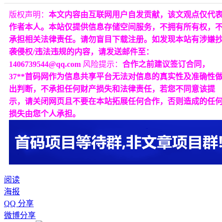
版权声明：
本文内容由互联网用户自发贡献，该文观点仅代
作者本人。本站仅提供信息存储空间服务，不拥有所有权，
承担相关法律责任。请勿盲目下载注册。如发现本站有涉嫌
袭侵权/违法违规的内容，请发送邮件至：
1406739544@qq.com
风险提示：
合作之前建议签订合同，
37**首码网作为信息共享平台无法对信息的真实性及准确性
出判断，不承担任何财产损失和法律责任，若您不同意该提
示，请关闭网页且不要在本站拓展任何合作，否则造成的任
损失由您个人承担。
阅读
海报
QQ 分享
微博分享