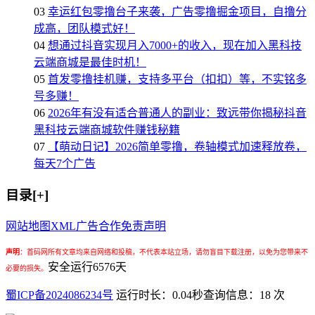
03
幸运红包零撸台子来袭，广告零撸掘金项目，自撸分
成高，团队模式好！
04
想通过抖音实现月入7000+的收入，现在加入黑科技
云端商城是最佳时机！
05
首发零撸挂机赚，支持多平台（扣扣）等，不实铭多
号多赚！
06
2026年有没有适合普通人的副业：致远带你揭秘抖音
黑科技云端商城软件赚钱秘籍
07
【萌动日记】2026简单零撸，卷轴模式加速释放卷，
每天7个广告
目录[+]
网站地图
XML
广告合作
免责声明
声明
：
首码网所有文章均来自网络和投稿，不代表本站立场，请勿盲目下载注册，以免为您带来不
安全运行
6576
天
必要的损失。
蜀ICP备2024086234号
运行时长：0.04秒
查询信息：18 次