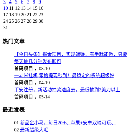
3
4
5
6
7
8
9
10
11
12
13
14
15
16
17
18
19
20
21
22
23
24
25
26
27
28
29
30
31
热门文章
【今日头条】掘金项目，实现躺赚，有手就能做，只要
每天抽几分钟发布即可
首码项目 ，
08-10
一斗米挂机,零撸提现秒到！最稳定的系统超级好
首码项目 ，
04-19
币安注册，新活动抽奖速度去，最低抽到2美刀以上
首码项目 ，
05-14
最近发表
01
新品金小马，每日20➕、苹果+安卓双端可玩、
02
最新超级大毛