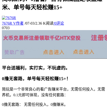
米、单号每天轻松赚15+
7676R
V
作者
/
07-03
/
2.36 K阅读
/
0评论
07
03
平台送福利，实打实，不玩虚的。
0撸无套路，单号每天轻松赚15+！
简玩是一个
非常良心
的看广告赚米平台，
无需任何投入，
无需
养机，
0.1元即可体现
，
没有任何套路：
0撸无套路：
无需任何投入，
0撸赚米
。