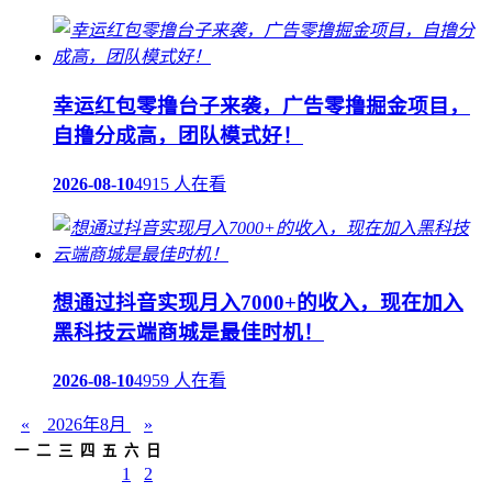
幸运红包零撸台子来袭，广告零撸掘金项目，
自撸分成高，团队模式好！
2026-08-10
4915 人在看
想通过抖音实现月入7000+的收入，现在加入
黑科技云端商城是最佳时机！
2026-08-10
4959 人在看
«
2026年8月
»
一
二
三
四
五
六
日
1
2