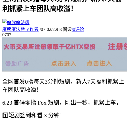
利抓紧上车团队高收溢！
魔熊魔法熊
V
作者
/
07-02
/
2.9 K阅读
/
0评论
07
02
全网首发0撸每天3分钟短剧，新人7天福利抓紧上
车团队高收溢！
6.23 首码零撸 Fox 短剧，刚出一秒，抓紧上车，
1️⃣短剧签到和看 3 分钟！