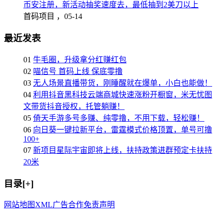
币安注册，新活动抽奖速度去，最低抽到2美刀以上
首码项目 ，
05-14
最近发表
01
牛毛圈，升级拿分红赚红包
02
喵信号 首码上线 保底零撸
03
无人场景直播带货，刚睡醒就在爆单，小白也能做！
04
利用抖音黑科技云端商城快速涨粉开橱窗，米无忧图
文带货抖音授权，托管躺赚！
05
倚天手游多号多赚、纯零撸，不用下载，轻松赚！
06
向日葵一键拉新平台，雷霆模式价格顶置，单号可撸
100+
07
新项目星际宇宙即将上线，扶持政策进群预定卡扶持
20米
目录[+]
网站地图
XML
广告合作
免责声明