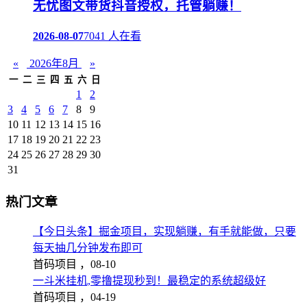
无忧图文带货抖音授权，托管躺赚！
2026-08-07
7041 人在看
«
2026年8月
»
一
二
三
四
五
六
日
1
2
3
4
5
6
7
8
9
10
11
12
13
14
15
16
17
18
19
20
21
22
23
24
25
26
27
28
29
30
31
热门文章
【今日头条】掘金项目，实现躺赚，有手就能做，只要
每天抽几分钟发布即可
首码项目 ，
08-10
一斗米挂机,零撸提现秒到！最稳定的系统超级好
首码项目 ，
04-19