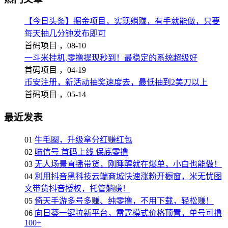
【今日头条】掘金项目，实现躺赚，有手就能做，只要
每天抽几分钟发布即可
首码项目 ，
08-10
一斗米挂机,零撸提现秒到！最稳定的系统超级好
首码项目 ，
04-19
币安注册，新活动抽奖速度去，最低抽到2美刀以上
首码项目 ，
05-14
最近发表
01
牛毛圈，升级拿分红赚红包
02
喵信号 首码上线 保底零撸
03
无人场景直播带货，刚睡醒就在爆单，小白也能做！
04
利用抖音黑科技云端商城快速涨粉开橱窗，米无忧图
文带货抖音授权，托管躺赚！
05
倚天手游多号多赚、纯零撸，不用下载，轻松赚！
06
向日葵一键拉新平台，雷霆模式价格顶置，单号可撸
100+