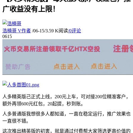
广收益没有上限！
浩楠哥
V
作者
/
06-15
/
3.59 K阅读
/
0评论
06
15
人多精英版己正式上线，200元上车，可对接200位精准客户，
额外再领600元红包，20起提，秒到账。
人多普通版我想很多人都知道，一直在稳定运行，推广效果也
一直很不错。
这次推出精英版的初衷，就是通过付费帮大家筛选更高价值的