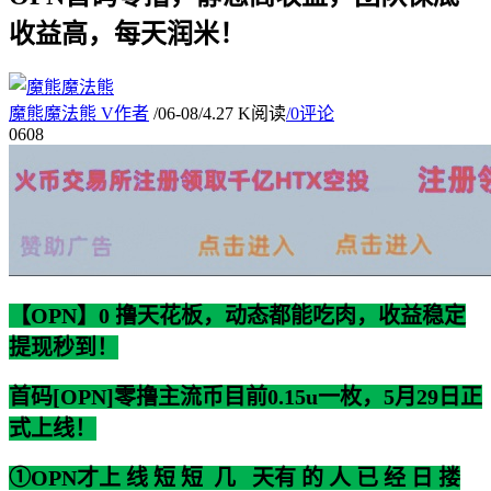
收益高，每天润米！
魔熊魔法熊
V
作者
/
06-08
/
4.27 K阅读
/
0评论
06
08
【OPN】0 撸天花板，动态都能吃肉，收益稳定
提现秒到！
首码[OPN]零撸主流币目前0.15u一枚，5月29日正
式上线！
①OPN才上 线 短 短 几 天有 的 人 已 经 日 搂