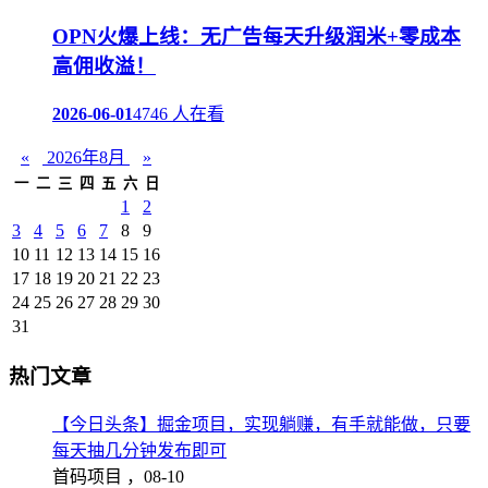
OPN火爆上线：无广告每天升级润米+零成本
高佣收溢！
2026-06-01
4746 人在看
«
2026年8月
»
一
二
三
四
五
六
日
1
2
3
4
5
6
7
8
9
10
11
12
13
14
15
16
17
18
19
20
21
22
23
24
25
26
27
28
29
30
31
热门文章
【今日头条】掘金项目，实现躺赚，有手就能做，只要
每天抽几分钟发布即可
首码项目 ，
08-10