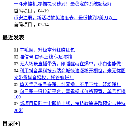
一斗米挂机,零撸提现秒到！最稳定的系统超级好
首码项目 ，
04-19
币安注册，新活动抽奖速度去，最低抽到2美刀以上
首码项目 ，
05-14
最近发表
01
牛毛圈，升级拿分红赚红包
02
喵信号 首码上线 保底零撸
03
无人场景直播带货，刚睡醒就在爆单，小白也能做！
04
利用抖音黑科技云端商城快速涨粉开橱窗，米无忧图
文带货抖音授权，托管躺赚！
05
倚天手游多号多赚、纯零撸，不用下载，轻松赚！
06
向日葵一键拉新平台，雷霆模式价格顶置，单号可撸
100+
07
新项目星际宇宙即将上线，扶持政策进群预定卡扶持
20米
目录[+]