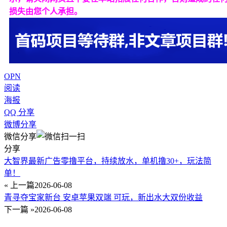
损失由您个人承担。
OPN
阅读
海报
QQ 分享
微博分享
微信分享
分享
大智界最新广告零撸平台，持续放水，单机撸30+，玩法简
单！
« 上一篇
2026-06-08
青寻夺宝家新台 安卓苹果双端 可玩，新出水大双份收益
下一篇 »
2026-06-08