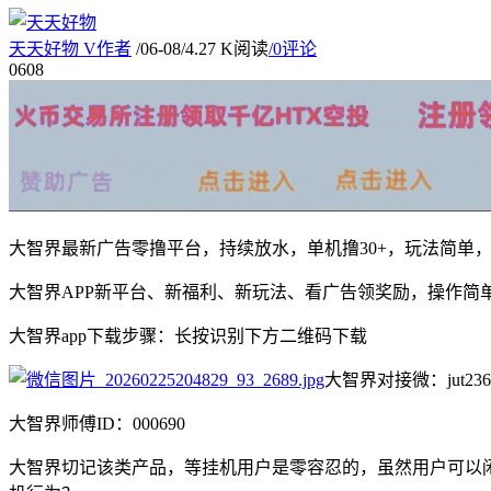
天天好物
V
作者
/
06-08
/
4.27 K阅读
/
0评论
06
08
大智界最新广告零撸平台，持续放水，单机撸30+，玩法简
大智界APP新平台、新福利、新玩法、看广告领奖励，操作简
大智界app下载步骤：长按识别下方二维码下载
大智界对接微：jut236
大智界师傅ID：000690
大智界切记该类产品，等挂机用户是零容忍的，虽然用户可以