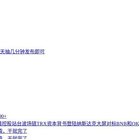
天抽几分钟发布即可
0+
控股站台波场链TRX资本背书登陆纳斯达克大屏对标BNB和OK
袋袋，干就完了
袋袋，干就完了