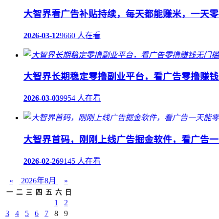
大智界看广告补贴持续，每天都能赚米，一天零
2026-03-12
9660 人在看
大智界长期稳定零撸副业平台，看广告零撸赚钱
2026-03-03
9954 人在看
大智界首码，刚刚上线广告掘金软件，看广告一天
2026-02-26
9145 人在看
«
2026年8月
»
一
二
三
四
五
六
日
1
2
3
4
5
6
7
8
9