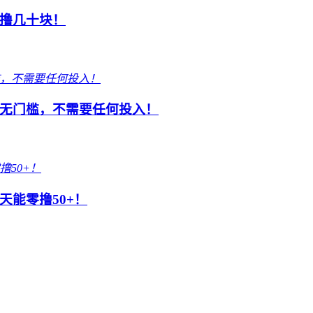
撸几十块！
无门槛，不需要任何投入！
能零撸50+！