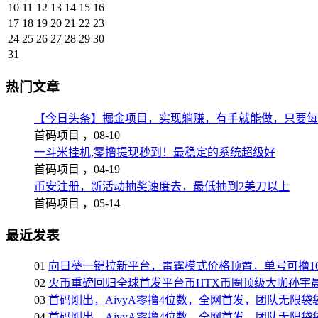
10
11
12
13
14
15
16
17
18
19
20
21
22
23
24
25
26
27
28
29
30
31
热门文章
【今日头条】掘金项目，实现躺赚，有手就能做，只要每
首码项目 ，
08-10
一斗米挂机,零撸提现秒到！最稳定的系统超级好
首码项目 ，
04-19
币安注册，新活动抽奖速度去，最低抽到2美刀以上
首码项目 ，
05-14
最近发表
01
向日葵一键拉新平台，雷霆模式价格顶置，单号可撸10
02
火币重磅回归全球首发平台币HTX币圈顶级大咖孙宇晨
03
首码刚出，AivyA零撸4位数，全网首发，团队无限
04
首码刚出，AivyA零撸4位数，全网首发，团队无限