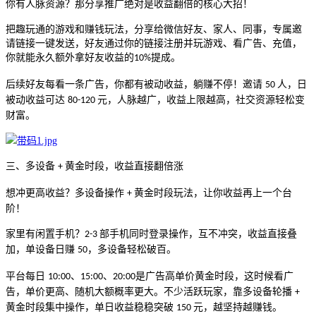
你有人脉资源？那分享推广绝对是收益翻倍的核心大招！
把趣玩通的游戏和赚钱玩法，分享给微信好友、家人、同事，专属邀
请链接一键发送，好友通过你的链接注册并玩游戏、看广告、充值，
你就能永久额外拿好友收益的
提成。
10%
后续好友每看一条广告，你都有被动收益，躺赚不停！邀请
人，日
50
被动收益可达
元，人脉越广，收益上限越高，社交资源轻松变
80-120
财富。
三、多设备
黄金时段，收益直接翻倍涨
+
想冲更高收益？多设备操作
黄金时段玩法，让你收益再上一个台
+
阶！
家里有闲置手机？
部手机同时登录操作，互不冲突，收益直接叠
2-3
加，单设备日赚
，多设备轻松破百。
50
平台每日
、
、
是广告高单价黄金时段，这时候看广
10:00
15:00
20:00
告，单价更高、随机大额概率更大。不少活跃玩家，靠多设备轮播
+
黄金时段集中操作，单日收益稳稳突破
元，越坚持越赚钱。
150