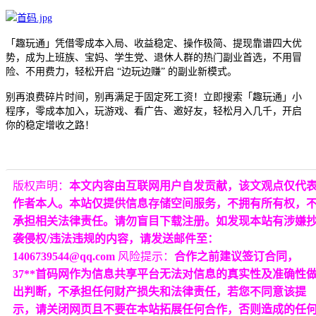
「趣玩通」凭借零成本入局、收益稳定、操作极简、提现靠谱四大优
势，成为上班族、宝妈、学生党、退休人群的热门副业首选，不用冒
险、不用费力，轻松开启
“边玩边赚” 的副业新模式。
别再浪费碎片时间，别再满足于固定死工资！立即搜索「趣玩通」小
程序，零成本加入，玩游戏、看广告、邀好友，轻松月入几千，开启
你的稳定增收之路！
版权声明：
本文内容由互联网用户自发贡献，该文观点仅代
作者本人。本站仅提供信息存储空间服务，不拥有所有权，
承担相关法律责任。请勿盲目下载注册。如发现本站有涉嫌
袭侵权/违法违规的内容，请发送邮件至：
1406739544@qq.com
风险提示：
合作之前建议签订合同，
37**首码网作为信息共享平台无法对信息的真实性及准确性
出判断，不承担任何财产损失和法律责任，若您不同意该提
示，请关闭网页且不要在本站拓展任何合作，否则造成的任