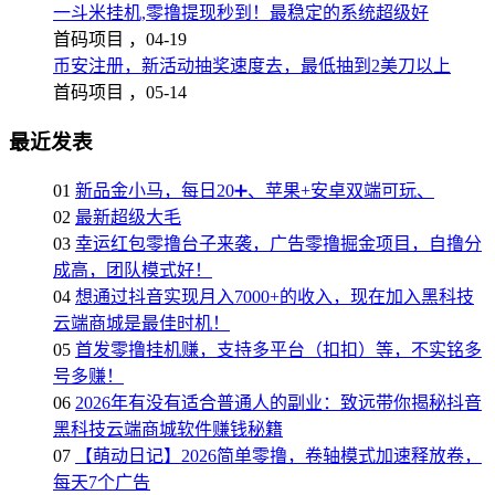
一斗米挂机,零撸提现秒到！最稳定的系统超级好
首码项目 ，
04-19
币安注册，新活动抽奖速度去，最低抽到2美刀以上
首码项目 ，
05-14
最近发表
01
新品金小马，每日20➕、苹果+安卓双端可玩、
02
最新超级大毛
03
幸运红包零撸台子来袭，广告零撸掘金项目，自撸分
成高，团队模式好！
04
想通过抖音实现月入7000+的收入，现在加入黑科技
云端商城是最佳时机！
05
首发零撸挂机赚，支持多平台（扣扣）等，不实铭多
号多赚！
06
2026年有没有适合普通人的副业：致远带你揭秘抖音
黑科技云端商城软件赚钱秘籍
07
【萌动日记】2026简单零撸，卷轴模式加速释放卷，
每天7个广告