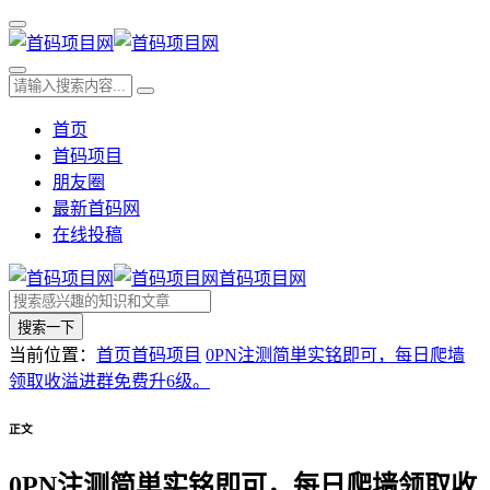
首页
首码项目
朋友圈
最新首码网
在线投稿
首码项目网
搜索一下
当前位置：
首页
首码项目
0PN注测简単实铭即可，每日爬墙
领取收溢进群免费升6级。
正文
0PN注测简単实铭即可，每日爬墙领取收