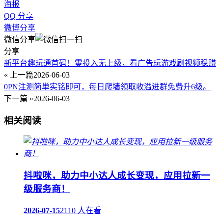
海报
QQ 分享
微博分享
微信分享
分享
新平台趣玩通首码！零投入无上级，看广告玩游戏刷视频稳赚
« 上一篇
2026-06-03
0PN注测简単实铭即可，每日爬墙领取收溢进群免费升6级。
下一篇 »
2026-06-03
相关阅读
抖啦咪，助力中小达人成长变现，应用拉新一
级服务商！
2026-07-15
2110 人在看