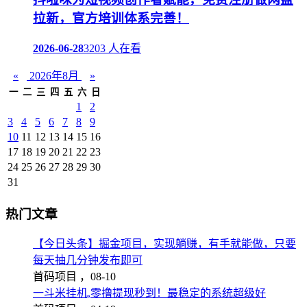
拉新，官方培训体系完善！
2026-06-28
3203 人在看
«
2026年8月
»
一
二
三
四
五
六
日
1
2
3
4
5
6
7
8
9
10
11
12
13
14
15
16
17
18
19
20
21
22
23
24
25
26
27
28
29
30
31
热门文章
【今日头条】掘金项目，实现躺赚，有手就能做，只要
每天抽几分钟发布即可
首码项目 ，
08-10
一斗米挂机,零撸提现秒到！最稳定的系统超级好