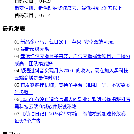
首码项目 ，
04-19
币安注册，新活动抽奖速度去，最低抽到2美刀以上
首码项目 ，
05-14
最近发表
01
新品金小马，每日20➕、苹果+安卓双端可玩、
02
最新超级大毛
03
幸运红包零撸台子来袭，广告零撸掘金项目，自撸分
成高，团队模式好！
04
想通过抖音实现月入7000+的收入，现在加入黑科技
云端商城是最佳时机！
05
首发零撸挂机赚，支持多平台（扣扣）等，不实铭多
号多赚！
06
2026年有没有适合普通人的副业：致远带你揭秘抖音
黑科技云端商城软件赚钱秘籍
07
【萌动日记】2026简单零撸，卷轴模式加速释放卷，
每天7个广告