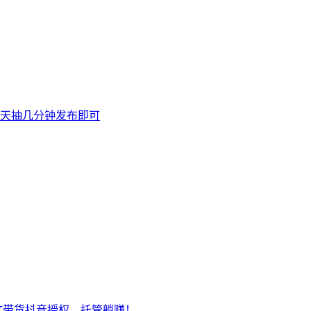
天抽几分钟发布即可
文带货抖音授权，托管躺赚！