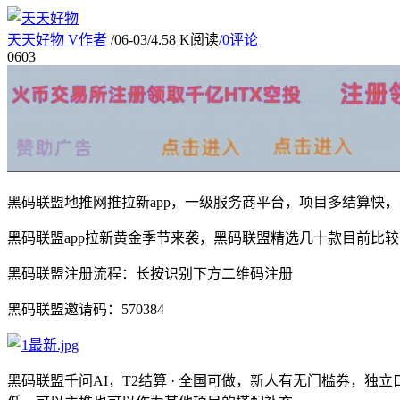
天天好物
V
作者
/
06-03
/
4.58 K阅读
/
0评论
06
03
黑码联盟地推网推拉新app，一级服务商平台，项目多结算快，
黑码联盟app拉新黄金季节来袭，黑码联盟精选几十款目前比较
黑码联盟注册流程：长按识别下方二维码注册
黑码联盟邀请码：570384
黑码联盟千问AI，T2结算 · 全国可做，新人有无门槛券，