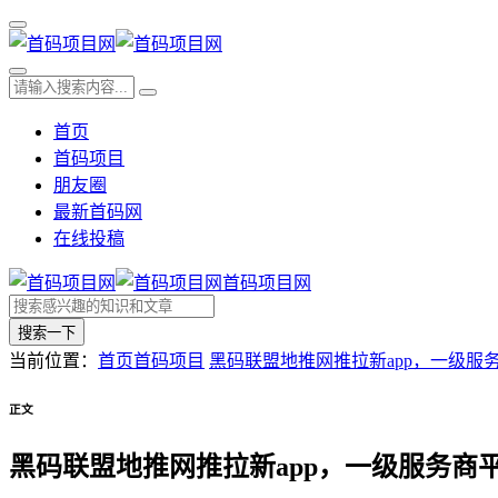
首页
首码项目
朋友圈
最新首码网
在线投稿
首码项目网
搜索一下
当前位置：
首页
首码项目
黑码联盟地推网推拉新app，一级服
正文
黑码联盟地推网推拉新app，一级服务商