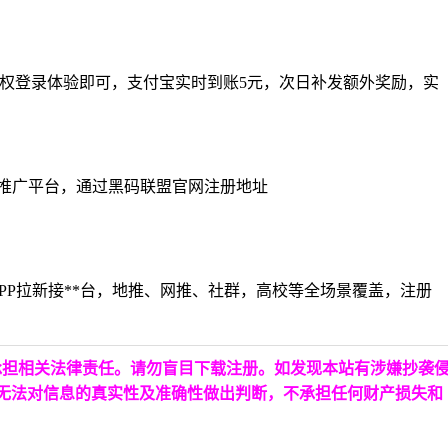
付宝授权登录体验即可，支付宝实时到账5元，次日补发额外奖励，实
新推广平台，通过黑码联盟官网注册地址
APP拉新接**台，地推、网推、社群，高校等全场景覆盖，注册
承担相关法律责任。请勿盲目下载注册。如发现本站有涉嫌抄袭
台无法对信息的真实性及准确性做出判断，不承担任何财产损失和