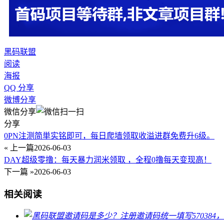
黑码联盟
阅读
海报
QQ 分享
微博分享
微信分享
分享
0PN注测简単实铭即可，每日爬墙领取收溢进群免费升6级。
« 上一篇
2026-06-03
DAY超级零撸：每天暴力润米领取 ，全程0撸每天变现高！
下一篇 »
2026-06-03
相关阅读