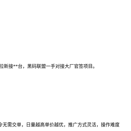
p拉新接**台，黑码联盟一手对接大厂官签项目。
立口令无需交单，日量越高单价越优，推广方式灵活，操作难度