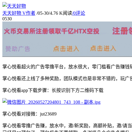
天天好物
V
作者
/
05-30
/
4.76 K阅读
/
0评论
05
30
掌心悦看超火的广告零撸平台，放水很大，零门槛看广告赚钱
掌心悦看还上线了多种奖励，团队模式也是非常不错的，玩广
掌心悦看app下载步骤：长按识别下方二维码下载
掌心悦看对接微：jut23689
掌心悦看零撸广告赚，放水中，邀/新奖励，高额补贴，邀/请当天