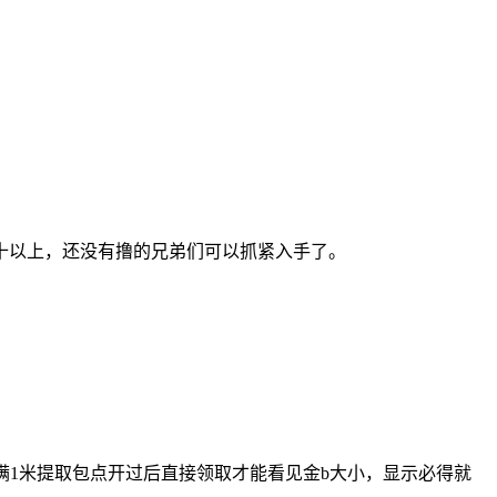
十以上，还没有撸的兄弟们可以抓紧入手了。
0，满1米提取包点开过后直接领取才能看见金b大小，显示必得就