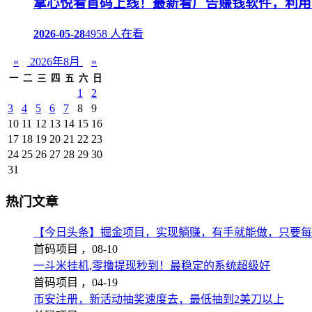
掌心悦看首码上线！最新看广告赚钱软件，利用
2026-05-28
4958 人在看
«
2026年8月
»
一
二
三
四
五
六
日
1
2
3
4
5
6
7
8
9
10
11
12
13
14
15
16
17
18
19
20
21
22
23
24
25
26
27
28
29
30
31
热门文章
【今日头条】掘金项目，实现躺赚，有手就能做，只要每
首码项目 ，
08-10
一斗米挂机,零撸提现秒到！最稳定的系统超级好
首码项目 ，
04-19
币安注册，新活动抽奖速度去，最低抽到2美刀以上