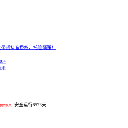
文带货抖音授权，托管躺赚！
0+
0米
安全运行
6573
天
要的损失。