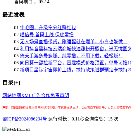
首码项目 ，
05-14
最近发表
01
牛毛圈，升级拿分红赚红包
02
喵信号 首码上线 保底零撸
03
无人场景直播带货，刚睡醒就在爆单，小白也能做！
04
利用抖音黑科技云端商城快速涨粉开橱窗，米无忧图
05
倚天手游多号多赚、纯零撸，不用下载，轻松赚！
06
向日葵一键拉新平台，雷霆模式价格顶置，单号可撸10
07
新项目星际宇宙即将上线，扶持政策进群预定卡扶持2
目录[+]
网站地图
XML
广告合作
免责声明
声明
：
首码网所有文章均来自网络和投稿，不代表本站立场，请勿盲目下载注册，以免为您带来不必
蜀ICP备2024086234号
运行时长：0.11秒
查询信息：15 次