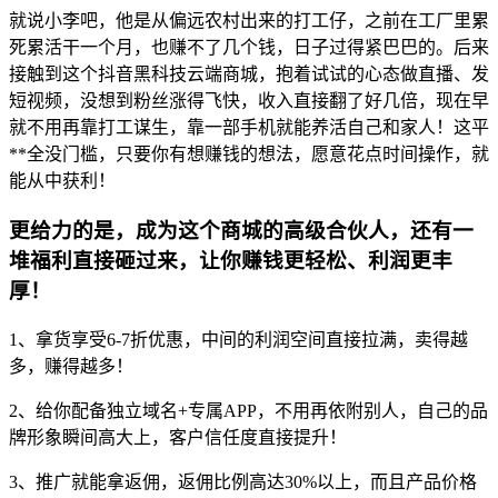
就说小李吧，他是从偏远农村出来的打工仔，之前在工厂里累
死累活干一个月，也赚不了几个钱，日子过得紧巴巴的。后来
接触到这个抖音黑科技云端商城，抱着试试的心态做直播、发
短视频，没想到粉丝涨得飞快，收入直接翻了好几倍，现在早
就不用再靠打工谋生，靠一部手机就能养活自己和家人！这平
**全没门槛，只要你有想赚钱的想法，愿意花点时间操作，就
能从中获利！
更给力的是，成为这个商城的高级合伙人，还有一
堆福利直接砸过来，让你赚钱更轻松、利润更丰
厚！
1、拿货享受6-7折优惠，中间的利润空间直接拉满，卖得越
多，赚得越多！
2、给你配备独立域名+专属APP，不用再依附别人，自己的品
牌形象瞬间高大上，客户信任度直接提升！
3、推广就能拿返佣，返佣比例高达30%以上，而且产品价格