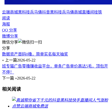
云端商城
黑科技兵马俑
抖音黑科技
兵马俑商城
直播间挂铁
阅读
海报
QQ 分享
微博分享
微信分享
分享
数据资产首码0撸，简单实名每天抽奖
« 上一篇
2026-05-22
班专猫广告零撸赚收益平台，单条广告单价高达5毛，顶包开
不停！
下一篇 »
2026-05-22
相关阅读