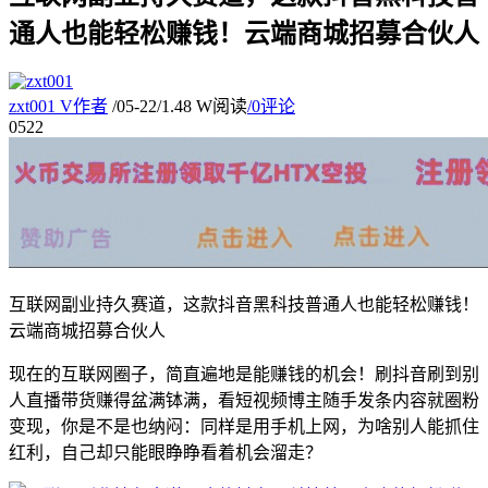
通人也能轻松赚钱！云端商城招募合伙人
zxt001
V
作者
/
05-22
/
1.48 W阅读
/
0评论
05
22
互联网副业持久赛道，这款抖音黑科技普通人也能轻松赚钱！
云端商城招募合伙人
现在的互联网圈子，简直遍地是能赚钱的机会！刷抖音刷到别
人直播带货赚得盆满钵满，看短视频博主随手发条内容就圈粉
变现，你是不是也纳闷：同样是用手机上网，为啥别人能抓住
红利，自己却只能眼睁睁看着机会溜走？