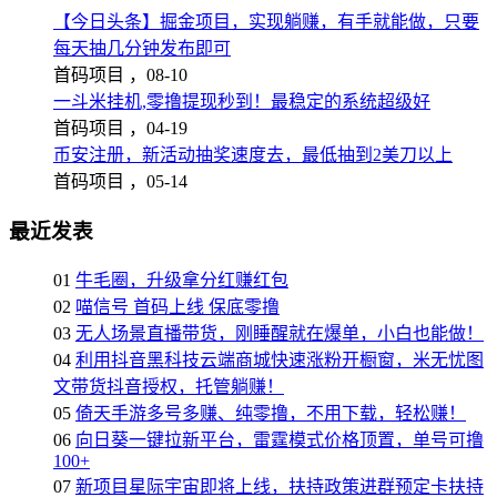
【今日头条】掘金项目，实现躺赚，有手就能做，只要
每天抽几分钟发布即可
首码项目 ，
08-10
一斗米挂机,零撸提现秒到！最稳定的系统超级好
首码项目 ，
04-19
币安注册，新活动抽奖速度去，最低抽到2美刀以上
首码项目 ，
05-14
最近发表
01
牛毛圈，升级拿分红赚红包
02
喵信号 首码上线 保底零撸
03
无人场景直播带货，刚睡醒就在爆单，小白也能做！
04
利用抖音黑科技云端商城快速涨粉开橱窗，米无忧图
文带货抖音授权，托管躺赚！
05
倚天手游多号多赚、纯零撸，不用下载，轻松赚！
06
向日葵一键拉新平台，雷霆模式价格顶置，单号可撸
100+
07
新项目星际宇宙即将上线，扶持政策进群预定卡扶持