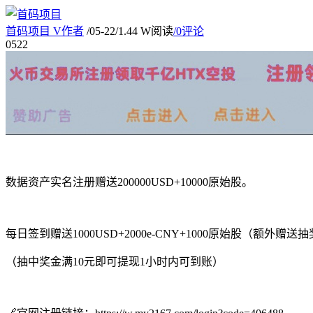
首码项目
V
作者
/
05-22
/
1.44 W阅读
/
0评论
05
22
数据资产实名注册赠送200000USD+10000原始股。
每日签到赠送1000USD+2000e-CNY+1000原始股（额外赠送抽
（抽中奖金满10元即可提现1小时内可到账）