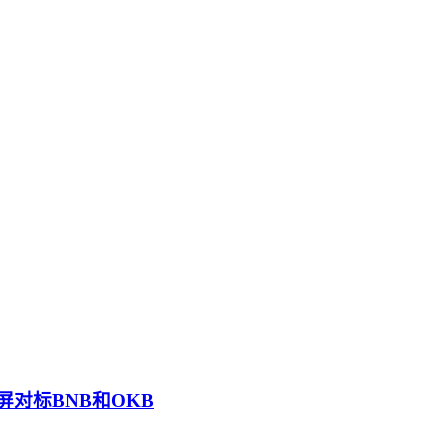
对标BNB和OKB