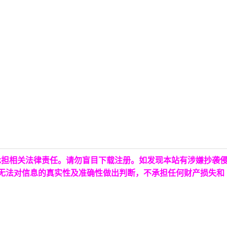
承担相关法律责任。请勿盲目下载注册。如发现本站有涉嫌抄袭
台无法对信息的真实性及准确性做出判断，不承担任何财产损失和