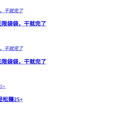
队无限袋袋，干就完了
队无限袋袋，干就完了
松赚25+