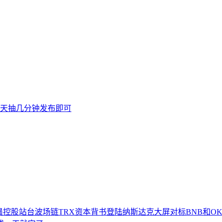
天抽几分钟发布即可
控股站台波场链TRX资本背书登陆纳斯达克大屏对标BNB和OK