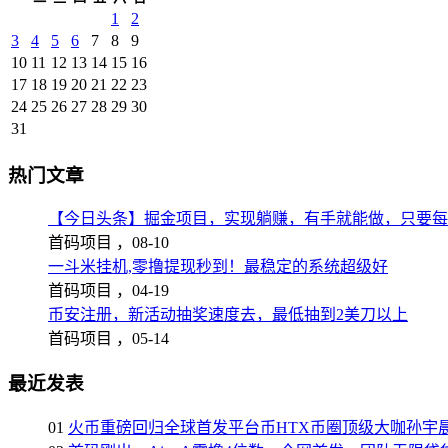
1
2
3
4
5
6
7
8
9
10
11
12
13
14
15
16
17
18
19
20
21
22
23
24
25
26
27
28
29
30
31
热门文章
【今日头条】掘金项目，实现躺赚，有手就能做，只要每
首码项目 ，
08-10
一斗米挂机,零撸提现秒到！最稳定的系统超级好
首码项目 ，
04-19
币安注册，新活动抽奖速度去，最低抽到2美刀以上
首码项目 ，
05-14
最近发表
01
火币重磅回归全球首发平台币HTX币圈顶级大咖孙宇晨