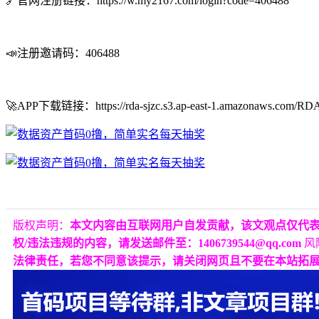
🔗官网注册链接：https://w.my2167.com/login?code=406488
📣注册邀请码：406488
🚀APP下载链接：https://rda-sjzc.s3.ap-east-1.amazonaws.com/RD
版权声明：
本文内容由互联网用户自发贡献，该文观点仅代
权/违法违规的内容，请发送邮件至：1406739544@qq.com
风
法律责任，若您不同意该提示，请关闭网页且不要在本站拓