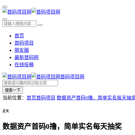
首页
首码项目
朋友圈
最新首码网
在线投稿
首码项目网
搜索一下
当前位置：
首页
首码项目
数据资产首码0撸，简单实名每天抽
正文
数据资产首码0撸，简单实名每天抽奖