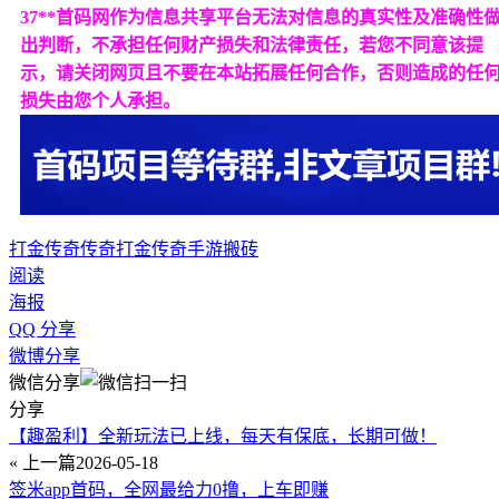
37**首码网作为信息共享平台无法对信息的真实性及准确性
出判断，不承担任何财产损失和法律责任，若您不同意该提
示，请关闭网页且不要在本站拓展任何合作，否则造成的任
损失由您个人承担。
打金传奇
传奇打金
传奇手游搬砖
阅读
海报
QQ 分享
微博分享
微信分享
分享
【趣盈利】全新玩法已上线，每天有保底，长期可做！
« 上一篇
2026-05-18
签米app首码，全网最给力0撸，上车即赚