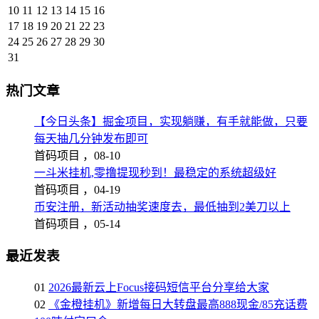
10
11
12
13
14
15
16
17
18
19
20
21
22
23
24
25
26
27
28
29
30
31
热门文章
【今日头条】掘金项目，实现躺赚，有手就能做，只要
每天抽几分钟发布即可
首码项目 ，
08-10
一斗米挂机,零撸提现秒到！最稳定的系统超级好
首码项目 ，
04-19
币安注册，新活动抽奖速度去，最低抽到2美刀以上
首码项目 ，
05-14
最近发表
01
2026最新云上Focus接码短信平台分享给大家
02
《金橙挂机》新增每日大转盘最高888现金/85充话费