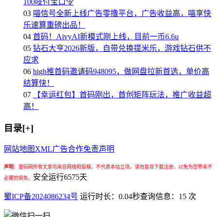
100吱付宝口令
03
喵信号全新上线广告零撸平台，广告收益高，喵享快
乐速算重磅出品！
04
首码！AivyAI新模式刚上线，目前一币6.6u
05
钻石大亨2026新版，自带兑换提米乐，游戏钻石供不
应求
06
high推首码邀请码948095，做网盘拉新首选，单价高
结算快！
07
【幸运红包】首码刚出，首创矩阵玩法，推广收益超
高！
目录[+]
网站地图
XML
广告合作
免责声明
声明
：
首码网所有文章均来自网络和投稿，不代表本站立场，请勿盲目下载注册，以免为您带来不
安全运行
6575
天
必要的损失。
蜀ICP备2024086234号
运行时长：0.04秒
查询信息：15 次