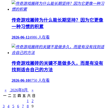
传奇游戏搬砖为什么能长期坚持？因为它更像
一种习惯的积累
2026-06-12
4986 人在看
传奇游戏搬砖的关键不是做多久，而是有没有
找到适合自己的方法
2026-06-10
8750 人在看
«
2026年8月
»
一
二
三
四
五
六
日
1
2
3
4
5
6
7
8
9