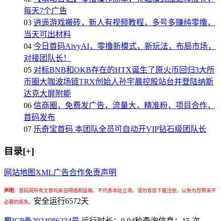
每天7个广告
03
逍遥游戏搬砖，新人有视频教程，多号多赚纯零撸，
当天可出材料
04
今日首码AivyAI，零撸新模式，新玩法，布局市场，
对接团队长！
05
对标BNB和OKB存在的HTX诞生了原火币回归3大所
币圈大咖波场链TRX创始人孙宇晨控股站台并登陆纳斯
达克大屏附能
06
信商圈，免费发广告，流量大，精准粉，项目合作，
首码发布
07
乐奇宝首码 本团队全员可自动开VIP钻石级团队长
目录[+]
网站地图
XML
广告合作
免责声明
声明
：
首码网所有文章均来自网络和投稿，不代表本站立场，请勿盲目下载注册，以免为您带来不
安全运行
6572
天
必要的损失。
蜀ICP备2024086234号
运行时长：0.04秒
查询信息：15 次