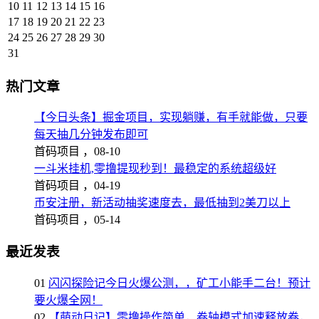
10
11
12
13
14
15
16
17
18
19
20
21
22
23
24
25
26
27
28
29
30
31
热门文章
【今日头条】掘金项目，实现躺赚，有手就能做，只要
每天抽几分钟发布即可
首码项目 ，
08-10
一斗米挂机,零撸提现秒到！最稳定的系统超级好
首码项目 ，
04-19
币安注册，新活动抽奖速度去，最低抽到2美刀以上
首码项目 ，
05-14
最近发表
01
闪闪探险记今日火爆公测，，矿工小能手二台！预计
要火爆全网！
02
【萌动日记】零撸操作简单，卷轴模式加速释放卷，