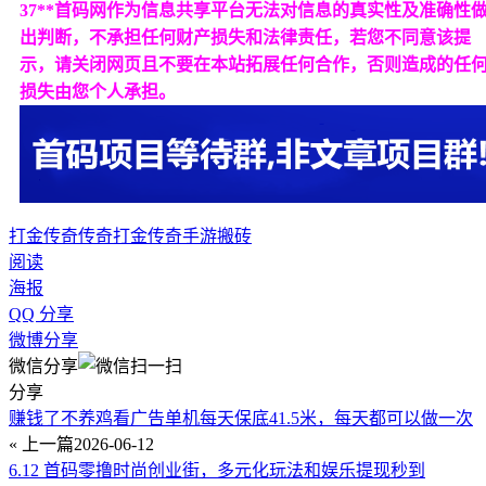
37**首码网作为信息共享平台无法对信息的真实性及准确性
出判断，不承担任何财产损失和法律责任，若您不同意该提
示，请关闭网页且不要在本站拓展任何合作，否则造成的任
损失由您个人承担。
打金传奇
传奇打金
传奇手游搬砖
阅读
海报
QQ 分享
微博分享
微信分享
分享
赚钱了不养鸡看广告单机每天保底41.5米，每天都可以做一次
« 上一篇
2026-06-12
6.12 首码零撸时尚创业街，多元化玩法和娱乐提现秒到