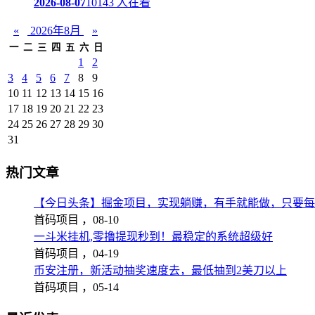
2026-08-07
10143 人在看
«
2026年8月
»
一
二
三
四
五
六
日
1
2
3
4
5
6
7
8
9
10
11
12
13
14
15
16
17
18
19
20
21
22
23
24
25
26
27
28
29
30
31
热门文章
【今日头条】掘金项目，实现躺赚，有手就能做，只要每
首码项目 ，
08-10
一斗米挂机,零撸提现秒到！最稳定的系统超级好
首码项目 ，
04-19
币安注册，新活动抽奖速度去，最低抽到2美刀以上
首码项目 ，
05-14