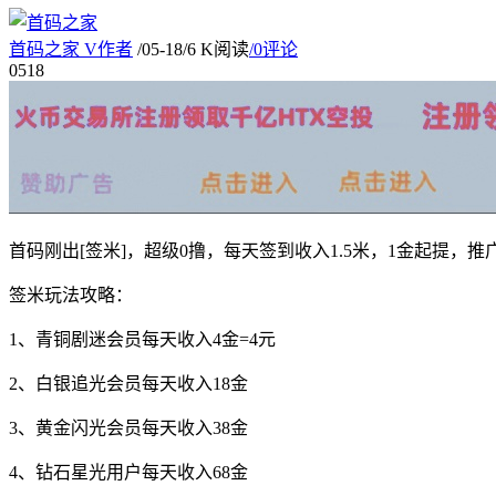
首码之家
V
作者
/
05-18
/
6 K阅读
/
0评论
05
18
首码刚出[签米]，超级0撸，每天签到收入1.5米，1金起提
签米玩法攻略：
1、青铜剧迷会员每天收入4金=4元
2、白银追光会员每天收入18金
3、黄金闪光会员每天收入38金
4、钻石星光用户每天收入68金