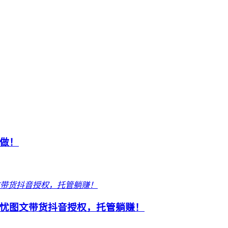
做！
忧图文带货抖音授权，托管躺赚！