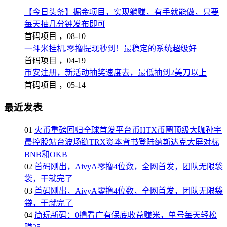
【今日头条】掘金项目，实现躺赚，有手就能做，只要
每天抽几分钟发布即可
首码项目 ，
08-10
一斗米挂机,零撸提现秒到！最稳定的系统超级好
首码项目 ，
04-19
币安注册，新活动抽奖速度去，最低抽到2美刀以上
首码项目 ，
05-14
最近发表
01
火币重磅回归全球首发平台币HTX币圈顶级大咖孙宇
晨控股站台波场链TRX资本背书登陆纳斯达克大屏对标
BNB和OKB
02
首码刚出，AivyA零撸4位数，全网首发，团队无限袋
袋，干就完了
03
首码刚出，AivyA零撸4位数，全网首发，团队无限袋
袋，干就完了
04
简玩新码：0撸看广有保底收益赚米，单号每天轻松