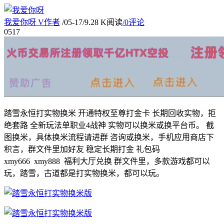
我爱你呀
V
作者
/
05-17
/
9.28 K阅读
/
0评论
05
17
踏雪永恒打实物换米 开通特权至尊打金卡 长期回收实物，拒
绝套路 全新玩法单职业4战神 实物可以换米或换平台币。 截
图换米，具体换米流程请进群 咨询或换米，手机应用商店下
积言，群文件里加好友 稳定长期打金 礼包码
xmy666 xmy888 福利大厅兑换 群文件里，多款游戏都可以
玩，踏雪，古道都是打实物换米，都可以玩。