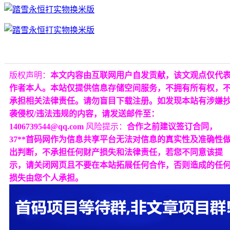
版权声明：
本文内容由互联网用户自发贡献，该文观点仅代
作者本人。本站仅提供信息存储空间服务，不拥有所有权，
承担相关法律责任。请勿盲目下载注册。如发现本站有涉嫌
袭侵权/违法违规的内容，请发送邮件至：
1406739544@qq.com
风险提示：
合作之前建议签订合同，
37**首码网作为信息共享平台无法对信息的真实性及准确性
出判断，不承担任何财产损失和法律责任，若您不同意该提
示，请关闭网页且不要在本站拓展任何合作，否则造成的任
损失由您个人承担。