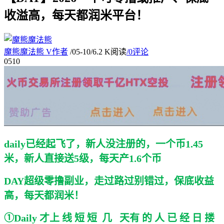
收溢高，每天都润米平台！
魔熊魔法熊
V
作者
/
05-10
/
6.2 K阅读
/
0评论
05
10
daily已经起飞了，新人没注册的，一个币1.45
米，新人直接送5级，每天产1.6个币
DAY超级零撸副业，走过路过别错过，保底收益
高，每天都润米！
①Daily 才上 线 短 短 几 天有 的 人 已 经 日 搂