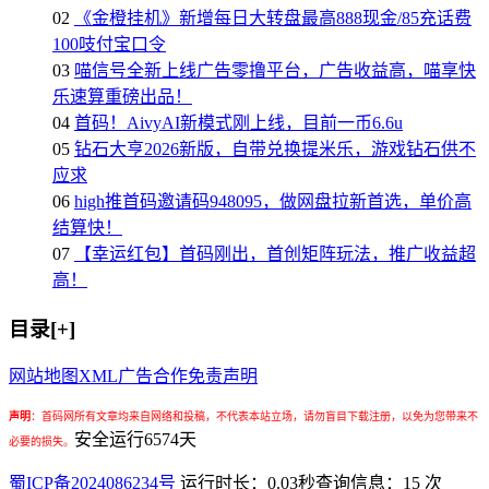
02
《金橙挂机》新增每日大转盘最高888现金/85充话费
100吱付宝口令
03
喵信号全新上线广告零撸平台，广告收益高，喵享快
乐速算重磅出品！
04
首码！AivyAI新模式刚上线，目前一币6.6u
05
钻石大亨2026新版，自带兑换提米乐，游戏钻石供不
应求
06
high推首码邀请码948095，做网盘拉新首选，单价高
结算快！
07
【幸运红包】首码刚出，首创矩阵玩法，推广收益超
高！
目录[+]
网站地图
XML
广告合作
免责声明
声明
：
首码网所有文章均来自网络和投稿，不代表本站立场，请勿盲目下载注册，以免为您带来不
安全运行
6574
天
必要的损失。
蜀ICP备2024086234号
运行时长：0.03秒
查询信息：15 次