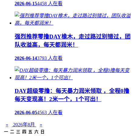
2026-06-15
4458 人在看
强烈推荐零撸DAY橡木，走过路过别错过，团
队收溢高，每天都润米！
2026-06-14
3793 人在看
DAY超级零撸：每天暴力润米领取 ，全程0撸
每天变现高！2米一个，1个可出！
2026-06-05
4563 人在看
«
2026年8月
»
一
二
三
四
五
六
日