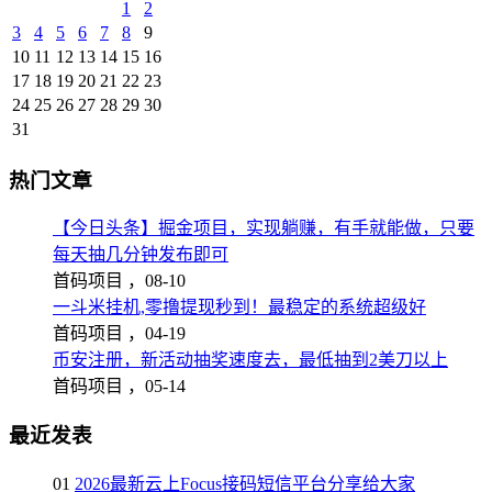
1
2
3
4
5
6
7
8
9
10
11
12
13
14
15
16
17
18
19
20
21
22
23
24
25
26
27
28
29
30
31
热门文章
【今日头条】掘金项目，实现躺赚，有手就能做，只要
每天抽几分钟发布即可
首码项目 ，
08-10
一斗米挂机,零撸提现秒到！最稳定的系统超级好
首码项目 ，
04-19
币安注册，新活动抽奖速度去，最低抽到2美刀以上
首码项目 ，
05-14
最近发表
01
2026最新云上Focus接码短信平台分享给大家