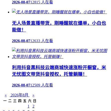
2026-08-07
12815 人在看
无人场景直播带货，刚睡醒就在爆单，小白也
能做！
2026-08-07
12633 人在看
利用抖音黑科技云端商城快速涨粉开橱窗，米
无忧图文带货抖音授权，托管躺赚！
2026-08-07
12509 人在看
«
2026年8月
»
一
二
三
四
五
六
日
1
2