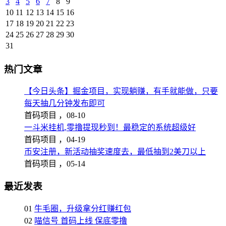
3
4
5
6
7
8
9
10
11
12
13
14
15
16
17
18
19
20
21
22
23
24
25
26
27
28
29
30
31
热门文章
【今日头条】掘金项目，实现躺赚，有手就能做，只要
每天抽几分钟发布即可
首码项目 ，
08-10
一斗米挂机,零撸提现秒到！最稳定的系统超级好
首码项目 ，
04-19
币安注册，新活动抽奖速度去，最低抽到2美刀以上
首码项目 ，
05-14
最近发表
01
牛毛圈，升级拿分红赚红包
02
喵信号 首码上线 保底零撸