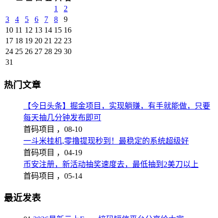
1
2
3
4
5
6
7
8
9
10
11
12
13
14
15
16
17
18
19
20
21
22
23
24
25
26
27
28
29
30
31
热门文章
【今日头条】掘金项目，实现躺赚，有手就能做，只要
每天抽几分钟发布即可
首码项目 ，
08-10
一斗米挂机,零撸提现秒到！最稳定的系统超级好
首码项目 ，
04-19
币安注册，新活动抽奖速度去，最低抽到2美刀以上
首码项目 ，
05-14
最近发表