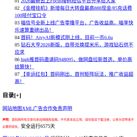
01
2026最新云上Focus接码短信平台分享给大家
02
《金橙挂机》新增每日大转盘最高888现金/85充话费
100吱付宝口令
03
喵信号全新上线广告零撸平台，广告收益高，喵享快
乐速算重磅出品！
04
首码！AivyAI新模式刚上线，目前一币6.6u
05
钻石大亨2026新版，自带兑换提米乐，游戏钻石供不
应求
06
high推首码邀请码948095，做网盘拉新首选，单价高
结算快！
07
【幸运红包】首码刚出，首创矩阵玩法，推广收益超
高！
目录[+]
网站地图
XML
广告合作
免责声明
声明
：
首码网所有文章均来自网络和投稿，不代表本站立场，请勿盲目下载注册，以免为您带来不
安全运行
6575
天
必要的损失。