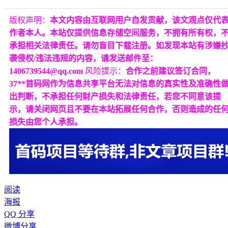
版权声明：
本文内容由互联网用户自发贡献，该文观点仅代
作者本人。本站仅提供信息存储空间服务，不拥有所有权，
承担相关法律责任。请勿盲目下载注册。如发现本站有涉嫌
袭侵权/违法违规的内容，请发送邮件至：
1406739544@qq.com
风险提示：
合作之前建议签订合同，
37**首码网作为信息共享平台无法对信息的真实性及准确性
出判断，不承担任何财产损失和法律责任，若您不同意该提
示，请关闭网页且不要在本站拓展任何合作，否则造成的任
损失由您个人承担。
阅读
海报
QQ 分享
微博分享