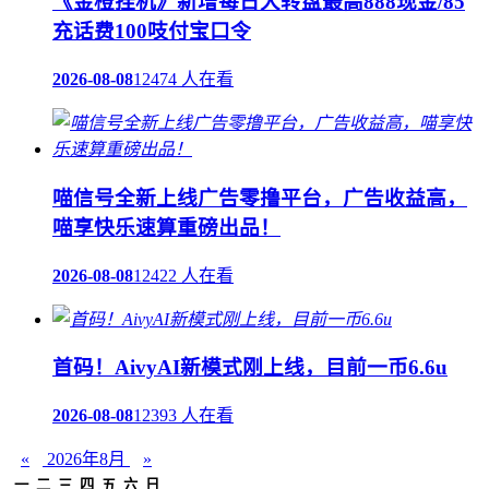
《金橙挂机》新增每日大转盘最高888现金/85
充话费100吱付宝口令
2026-08-08
12474 人在看
喵信号全新上线广告零撸平台，广告收益高，
喵享快乐速算重磅出品！
2026-08-08
12422 人在看
首码！AivyAI新模式刚上线，目前一币6.6u
2026-08-08
12393 人在看
«
2026年8月
»
一
二
三
四
五
六
日