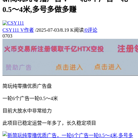
0.5～4米,多号多做多赚
CSY111
V
作者
/
2025-07-03
/
8.19 K阅读
/
0评论
07
03
简玩纯零撸优质广告盘
一轮6个广告一轮0.5～4米
目前大放水中非常给力
此项目已稳定运营一年多了，长久稳定项目