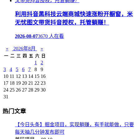
利用抖音黑科技云端商城快速涨粉开橱窗，米
无忧图文带货抖音授权，托管躺赚！
2026-08-07
3670 人在看
«
2026年8月
»
一
二
三
四
五
六
日
1
2
3
4
5
6
7
8
9
10
11
12
13
14
15
16
17
18
19
20
21
22
23
24
25
26
27
28
29
30
31
热门文章
【今日头条】掘金项目，实现躺赚，有手就能做，只要
每天抽几分钟发布即可