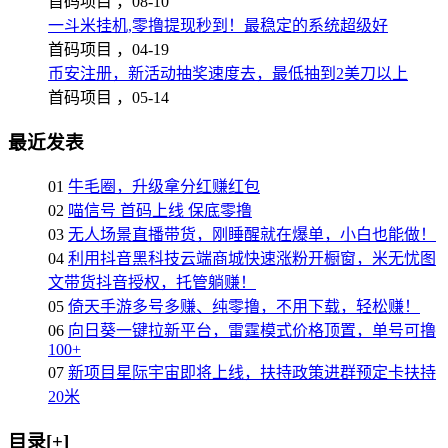
首码项目 ，
08-10
一斗米挂机,零撸提现秒到！最稳定的系统超级好
首码项目 ，
04-19
币安注册，新活动抽奖速度去，最低抽到2美刀以上
首码项目 ，
05-14
最近发表
01
牛毛圈，升级拿分红赚红包
02
喵信号 首码上线 保底零撸
03
无人场景直播带货，刚睡醒就在爆单，小白也能做！
04
利用抖音黑科技云端商城快速涨粉开橱窗，米无忧图
文带货抖音授权，托管躺赚！
05
倚天手游多号多赚、纯零撸，不用下载，轻松赚！
06
向日葵一键拉新平台，雷霆模式价格顶置，单号可撸
100+
07
新项目星际宇宙即将上线，扶持政策进群预定卡扶持
20米
目录[+]