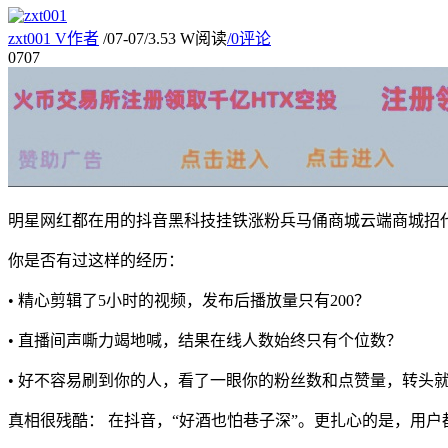
zxt001
V
作者
/
07-07
/
3.53 W阅读
/
0评论
07
07
明星网红都在用的抖音黑科技挂铁涨粉兵马俑商城云端商城招
你是否有过这样的经历：
• 精心剪辑了5小时的视频，发布后播放量只有200？
• 直播间声嘶力竭地喊，结果在线人数始终只有个位数？
• 好不容易刷到你的人，看了一眼你的粉丝数和点赞量，转头
真相很残酷： 在抖音，“好酒也怕巷子深”。更扎心的是，用