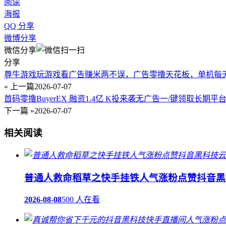
阅读
海报
QQ 分享
微博分享
微信分享
分享
尊牛游戏玩游戏看广告赚米两不误，广告零撸天花板，单机每天
« 上一篇
2026-07-07
首码零撸BuyerEX 融资1.4亿 K投来袭无广告一/键领取长期
下一篇 »
2026-07-07
相关阅读
普通人救命稻草之快手挂铁人气涨粉点赞抖音黑
2026-08-08
500 人在看