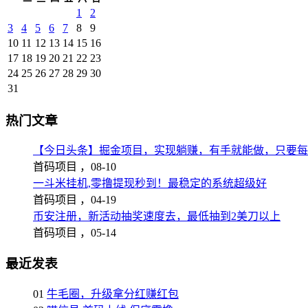
1
2
3
4
5
6
7
8
9
10
11
12
13
14
15
16
17
18
19
20
21
22
23
24
25
26
27
28
29
30
31
热门文章
【今日头条】掘金项目，实现躺赚，有手就能做，只要每
首码项目 ，
08-10
一斗米挂机,零撸提现秒到！最稳定的系统超级好
首码项目 ，
04-19
币安注册，新活动抽奖速度去，最低抽到2美刀以上
首码项目 ，
05-14
最近发表
01
牛毛圈，升级拿分红赚红包