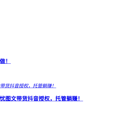
做！
忧图文带货抖音授权，托管躺赚！