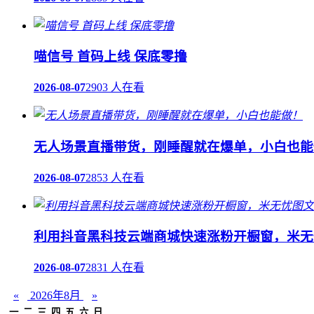
喵信号 首码上线 保底零撸
2026-08-07
2903 人在看
无人场景直播带货，刚睡醒就在爆单，小白也能
2026-08-07
2853 人在看
利用抖音黑科技云端商城快速涨粉开橱窗，米无
2026-08-07
2831 人在看
«
2026年8月
»
一
二
三
四
五
六
日