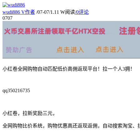
wudi886
V
作者
/
07-07
/
1.11 W阅读
/
0评论
07
07
小红卷全网购物自动匹配低价高佣返现平台！拉一个人3拥！
qq350216735
小红卷，拉新奖励三元，
全网购物比价系统，购物优惠高还返现返佣，自动搜索淘宝、