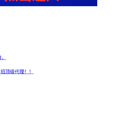
做，
直招顶级代理！！