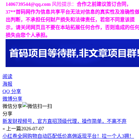
1406739544@qq.com
风险提示：
合作之前建议签订合同，
37**首码网作为信息共享平台无法对信息的真实性及准确性
出判断，不承担任何财产损失和法律责任，若您不同意该提
示，请关闭网页且不要在本站拓展任何合作，否则造成的任
损失由您个人承担。
阅读
海报
QQ 分享
微博分享
微信分享
分享
新发财视频号，官方直招顶级代理，操作简单，不离不弃
« 上一篇
2026-07-07
小红卷全网购物自动匹配低价高佣返现平台！拉一个人3拥！