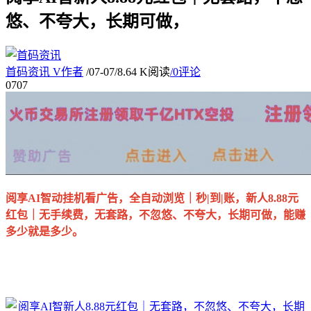
悠、不夸大，长期可做，
首码资讯
V
作者
/
07-07
/
8.64 K阅读
/
0评论
07
07
阅享AI智动挂机看广告，全自动浏览｜秒|到|账，新人8.88元
红包｜无手续费，无套路，不忽悠、不夸大，长期可做，能赚
多少就是多少。