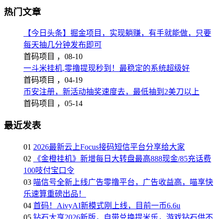
热门文章
【今日头条】掘金项目，实现躺赚，有手就能做，只要
每天抽几分钟发布即可
首码项目 ，
08-10
一斗米挂机,零撸提现秒到！最稳定的系统超级好
首码项目 ，
04-19
币安注册，新活动抽奖速度去，最低抽到2美刀以上
首码项目 ，
05-14
最近发表
01
2026最新云上Focus接码短信平台分享给大家
02
《金橙挂机》新增每日大转盘最高888现金/85充话费
100吱付宝口令
03
喵信号全新上线广告零撸平台，广告收益高，喵享快
乐速算重磅出品！
04
首码！AivyAI新模式刚上线，目前一币6.6u
05
钻石大亨2026新版，自带兑换提米乐，游戏钻石供不