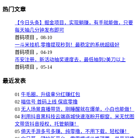
热门文章
【今日头条】掘金项目，实现躺赚，有手就能做，只要
每天抽几分钟发布即可
首码项目 ，
08-10
一斗米挂机,零撸提现秒到！最稳定的系统超级好
首码项目 ，
04-19
币安注册，新活动抽奖速度去，最低抽到2美刀以上
首码项目 ，
05-14
最近发表
01
牛毛圈，升级拿分红赚红包
02
喵信号 首码上线 保底零撸
03
无人场景直播带货，刚睡醒就在爆单，小白也能做！
04
利用抖音黑科技云端商城快速涨粉开橱窗，米无忧图
文带货抖音授权，托管躺赚！
05
倚天手游多号多赚、纯零撸，不用下载，轻松赚！