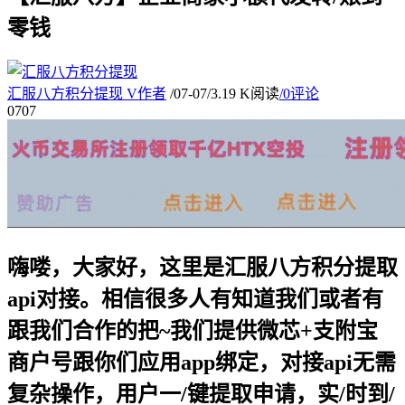
零钱
汇服八方积分提现
V
作者
/
07-07
/
3.19 K阅读
/
0评论
07
07
嗨喽，大家好，这里是汇服八方积分提取
api对接。相信很多人有知道我们或者有
跟我们合作的把~我们提供微芯+支附宝
商户号跟你们应用app绑定，对接api无需
复杂操作，用户一/键提取申请，实/时到/