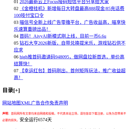
01
2026最新云上Focus接码短信平台分享给大家
02
《金橙挂机》新增每日大转盘最高888现金/85充话费
100吱付宝口令
03
喵信号全新上线广告零撸平台，广告收益高，喵享快
乐速算重磅出品！
04
首码！AivyAI新模式刚上线，目前一币6.6u
05
钻石大亨2026新版，自带兑换提米乐，游戏钻石供不
应求
06
high推首码邀请码948095，做网盘拉新首选，单价高
结算快！
07
【幸运红包】首码刚出，首创矩阵玩法，推广收益超
高！
目录[+]
网站地图
XML
广告合作
免责声明
声明
：
首码网所有文章均来自网络和投稿，不代表本站立场，请勿盲目下载注册，以免为您带来不
安全运行
6574
天
必要的损失。