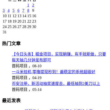
1
2
3
4
5
6
7
8
9
10
11
12
13
14
15
16
17
18
19
20
21
22
23
24
25
26
27
28
29
30
31
热门文章
【今日头条】掘金项目，实现躺赚，有手就能做，只要
每天抽几分钟发布即可
首码项目 ，
08-10
一斗米挂机,零撸提现秒到！最稳定的系统超级好
首码项目 ，
04-19
币安注册，新活动抽奖速度去，最低抽到2美刀以上
首码项目 ，
05-14
最近发表