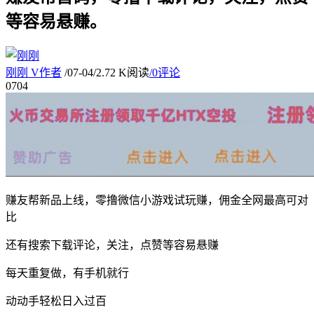
等容易悬赚。
刚刚
V
作者
/
07-04
/
2.72 K阅读
/
0评论
07
04
赚友帮新品上线，零撸微信小游戏试玩赚，佣金全网最高可对
比
还有搜索下载评论，关注，点赞等容易悬赚
每天重复做，有手机就行
动动手轻松日入过百