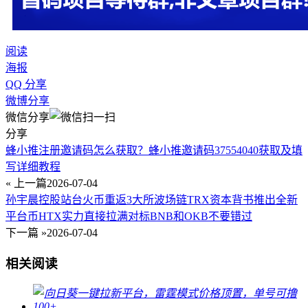
阅读
海报
QQ 分享
微博分享
微信分享
分享
蜂小推注册邀请码怎么获取？蜂小推邀请码37554040获取及填
写详细教程
« 上一篇
2026-07-04
孙宇晨控股站台火币重返3大所波场链TRX资本背书推出全新
平台币HTX实力直接拉满对标BNB和OKB不要错过
下一篇 »
2026-07-04
相关阅读