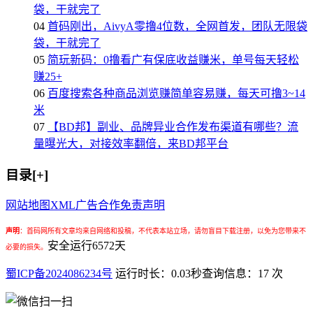
袋，干就完了
04
首码刚出，AivyA零撸4位数，全网首发，团队无限袋
袋，干就完了
05
简玩新码：0撸看广有保底收益赚米，单号每天轻松
赚25+
06
百度搜索各种商品浏览赚简单容易赚，每天可撸3~14
米
07
【BD邦】副业、品牌异业合作发布渠道有哪些？流
量曝光大，对接效率翻倍，来BD邦平台
目录[+]
网站地图
XML
广告合作
免责声明
声明
：
首码网所有文章均来自网络和投稿，不代表本站立场，请勿盲目下载注册，以免为您带来不
安全运行
6572
天
必要的损失。
蜀ICP备2024086234号
运行时长：0.03秒
查询信息：17 次