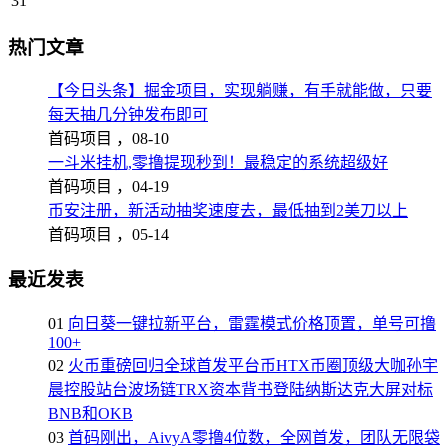
31
热门文章
【今日头条】掘金项目，实现躺赚，有手就能做，只要
每天抽几分钟发布即可
首码项目 ，
08-10
一斗米挂机,零撸提现秒到！最稳定的系统超级好
首码项目 ，
04-19
币安注册，新活动抽奖速度去，最低抽到2美刀以上
首码项目 ，
05-14
最近发表
01
向日葵一键拉新平台，雷霆模式价格顶置，单号可撸
100+
02
火币重磅回归全球首发平台币HTX币圈顶级大咖孙宇
晨控股站台波场链TRX资本背书登陆纳斯达克大屏对标
BNB和OKB
03
首码刚出，AivyA零撸4位数，全网首发，团队无限袋