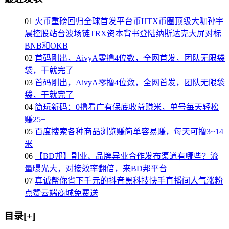
01
火币重磅回归全球首发平台币HTX币圈顶级大咖孙宇
晨控股站台波场链TRX资本背书登陆纳斯达克大屏对标
BNB和OKB
02
首码刚出，AivyA零撸4位数，全网首发，团队无限袋
袋，干就完了
03
首码刚出，AivyA零撸4位数，全网首发，团队无限袋
袋，干就完了
04
简玩新码：0撸看广有保底收益赚米，单号每天轻松
赚25+
05
百度搜索各种商品浏览赚简单容易赚，每天可撸3~14
米
06
【BD邦】副业、品牌异业合作发布渠道有哪些？流
量曝光大，对接效率翻倍，来BD邦平台
07
真诚帮你省下千元的抖音黑科技快手直播间人气涨粉
点赞云端商城免费送
目录[+]