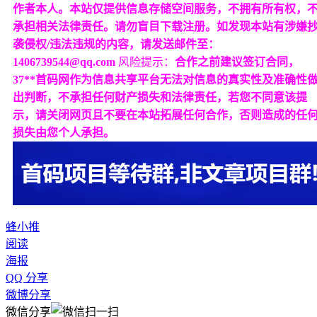
作者本人。本站仅提供信息存储空间服务，不拥有所有权，
承担相关法律责任。请勿盲目下载注册。如发现本站有涉嫌
袭侵权/违法违规的内容，请发送邮件至：
1406739544@qq.com
风险提示：
合作之前建议签订合同，
37**首码网作为信息共享平台无法对信息的真实性及准确性
出判断，不承担任何财产损失和法律责任，若您不同意该提
示，请关闭网页且不要在本站拓展任何合作，否则造成的任
损失由您个人承担。
蜂小推
阅读
海报
QQ 分享
微博分享
微信分享