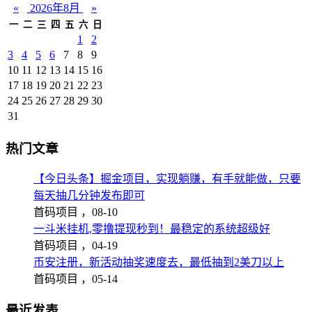
«
2026年8月
»
一
二
三
四
五
六
日
1
2
3
4
5
6
7
8
9
10
11
12
13
14
15
16
17
18
19
20
21
22
23
24
25
26
27
28
29
30
31
热门文章
【今日头条】掘金项目，实现躺赚，有手就能做，只要
每天抽几分钟发布即可
首码项目 ，
08-10
一斗米挂机,零撸提现秒到！最稳定的系统超级好
首码项目 ，
04-19
币安注册，新活动抽奖速度去，最低抽到2美刀以上
首码项目 ，
05-14
最近发表