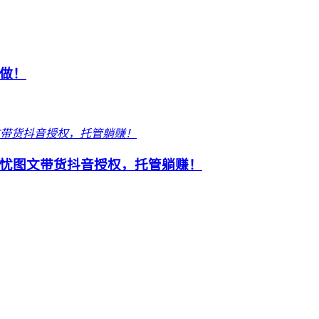
做！
忧图文带货抖音授权，托管躺赚！