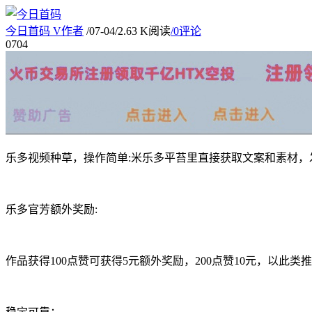
今日首码
V
作者
/
07-04
/
2.63 K阅读
/
0评论
07
04
乐多视频种草，操作简单:米乐多平苔里直接获取文案和素材，
乐多官芳额外奖励:
作品获得100点赞可获得5元额外奖励，200点赞10元，以此类推