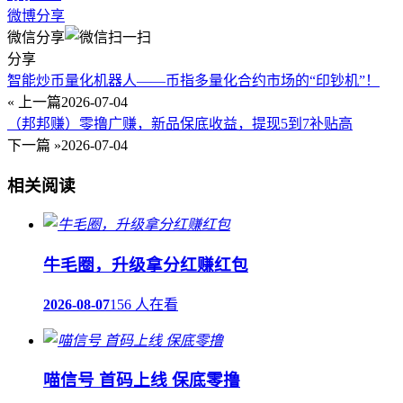
微博分享
微信分享
分享
智能炒币量化机器人——币指多量化合约市场的“印钞机”！
« 上一篇
2026-07-04
（邦邦赚）零撸广赚，新品保底收益，提现5到7补贴高
下一篇 »
2026-07-04
相关阅读
牛毛圈，升级拿分红赚红包
2026-08-07
156 人在看
喵信号 首码上线 保底零撸