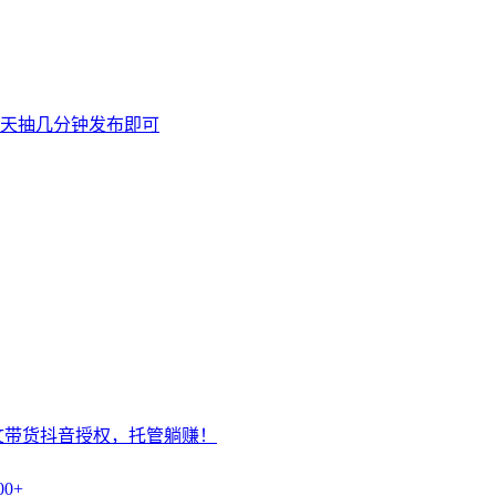
天抽几分钟发布即可
文带货抖音授权，托管躺赚！
0+