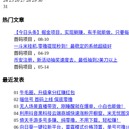
24
25
26
27
28
29
30
31
热门文章
【今日头条】掘金项目，实现躺赚，有手就能做，只要每
首码项目 ，
08-10
一斗米挂机,零撸提现秒到！最稳定的系统超级好
首码项目 ，
04-19
币安注册，新活动抽奖速度去，最低抽到2美刀以上
首码项目 ，
05-14
最近发表
01
牛毛圈，升级拿分红赚红包
02
喵信号 首码上线 保底零撸
03
无人场景直播带货，刚睡醒就在爆单，小白也能做！
04
利用抖音黑科技云端商城快速涨粉开橱窗，米无忧图
05
倚天手游多号多赚、纯零撸，不用下载，轻松赚！
06
向日葵一键拉新平台，雷霆模式价格顶置，单号可撸10