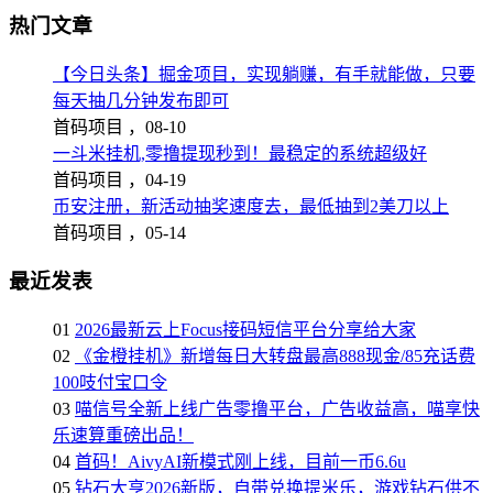
热门文章
【今日头条】掘金项目，实现躺赚，有手就能做，只要
每天抽几分钟发布即可
首码项目 ，
08-10
一斗米挂机,零撸提现秒到！最稳定的系统超级好
首码项目 ，
04-19
币安注册，新活动抽奖速度去，最低抽到2美刀以上
首码项目 ，
05-14
最近发表
01
2026最新云上Focus接码短信平台分享给大家
02
《金橙挂机》新增每日大转盘最高888现金/85充话费
100吱付宝口令
03
喵信号全新上线广告零撸平台，广告收益高，喵享快
乐速算重磅出品！
04
首码！AivyAI新模式刚上线，目前一币6.6u
05
钻石大亨2026新版，自带兑换提米乐，游戏钻石供不