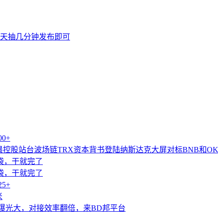
天抽几分钟发布即可
0+
控股站台波场链TRX资本背书登陆纳斯达克大屏对标BNB和OK
袋袋，干就完了
袋袋，干就完了
5+
米
曝光大，对接效率翻倍，来BD邦平台