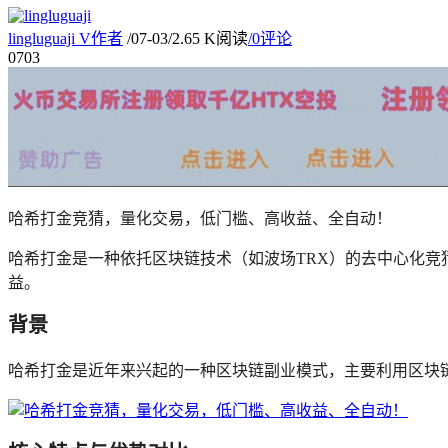
lingluguaji
V
作者
/
07-03
/
2.65 K阅读
/
0评论
07
03
哈希打金竞猜，量化交易，低门槛、高收益、全自动！
哈希打金是一种依托区块链技术（如波场TRX）的去中心化
益。
背景
哈希打金是近年来兴起的一种区块链副业模式，主要利用区块