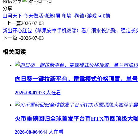
微信分享
分享
山河天下 今天做活动送4层 爬墙+卷轴+游戏 可0撸
« 上一篇
2026-07-03
新出开心红包（苹果安卓手机双端）看广细水长流赚，稳定长
下一篇 »
2026-07-03
相关阅读
向日葵一键拉新平台，雷霆模式价格顶置，单号可
2026-08-07
973 人在看
火币重磅回归全球首发平台币HTX币圈顶级大咖
2026-08-06
4644 人在看