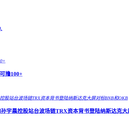
久
撸100+
孙宇晨控股站台波场链TRX资本背书登陆纳斯达克大屏