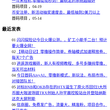
一斗米挂机,零撸提现秒到！最稳定的系统超级好
首码项目 ，
04-19
币安注册，新活动抽奖速度去，最低抽到2美刀以上
首码项目 ，
05-14
最近发表
01
闪闪探险记今日火爆公测，，矿工小能手二台！预计
要火爆全网！
02
【萌动日记】零撸操作简单，卷轴模式加速释放卷，
每天7个广告
03
逍遥游戏搬砖，新人有视频教程，多号多赚纯零撸，
当天可出材料
04
今日首码AivyAI，零撸新模式，新玩法，布局市场，
对接团队长！
05
对标BNB和OKB存在的HTX诞生了原火币回归3大所
币圈大咖波场链TRX创始人孙宇晨控股站台并登陆纳斯
达克大屏附能
06
信商圈，免费发广告，流量大，精准粉，项目合作，