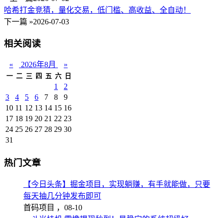
哈希打金竞猜，量化交易，低门槛、高收益、全自动！
下一篇 »
2026-07-03
相关阅读
«
2026年8月
»
一
二
三
四
五
六
日
1
2
3
4
5
6
7
8
9
10
11
12
13
14
15
16
17
18
19
20
21
22
23
24
25
26
27
28
29
30
31
热门文章
【今日头条】掘金项目，实现躺赚，有手就能做，只要
每天抽几分钟发布即可
首码项目 ，
08-10