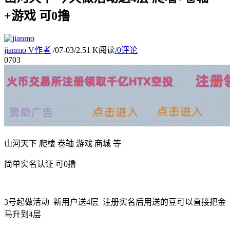
+游戏 可0撸
jianmo
V
作者
/
07-03
/
2.51 K阅读
/
0评论
07
03
山河天下 爬楼 卷轴 游戏 商城 等
简单实名认证 可0撸
3号起做活动 新用户送4层 注册实名后用送的豆可以直接把金
马升到4层