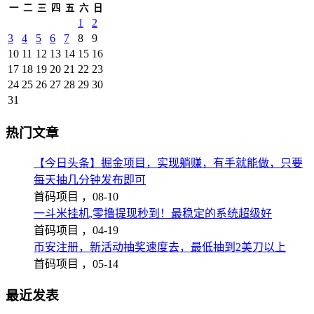
一
二
三
四
五
六
日
1
2
3
4
5
6
7
8
9
10
11
12
13
14
15
16
17
18
19
20
21
22
23
24
25
26
27
28
29
30
31
热门文章
【今日头条】掘金项目，实现躺赚，有手就能做，只要
每天抽几分钟发布即可
首码项目 ，
08-10
一斗米挂机,零撸提现秒到！最稳定的系统超级好
首码项目 ，
04-19
币安注册，新活动抽奖速度去，最低抽到2美刀以上
首码项目 ，
05-14
最近发表