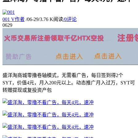
001
V
作者
/
06-29
/
3.76 K阅读
/
0评论
06
29
盛洋淘商城零撸卷轴模式，无需看广告，每日签到得2个
SYT，价值4元，月入200元以上。动态推广月入过万，SYT可
转赠提现或复投资产包