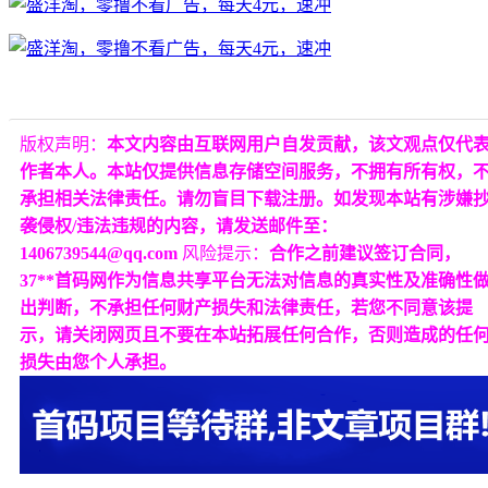
版权声明：
本文内容由互联网用户自发贡献，该文观点仅代
作者本人。本站仅提供信息存储空间服务，不拥有所有权，
承担相关法律责任。请勿盲目下载注册。如发现本站有涉嫌
袭侵权/违法违规的内容，请发送邮件至：
1406739544@qq.com
风险提示：
合作之前建议签订合同，
37**首码网作为信息共享平台无法对信息的真实性及准确性
出判断，不承担任何财产损失和法律责任，若您不同意该提
示，请关闭网页且不要在本站拓展任何合作，否则造成的任
损失由您个人承担。