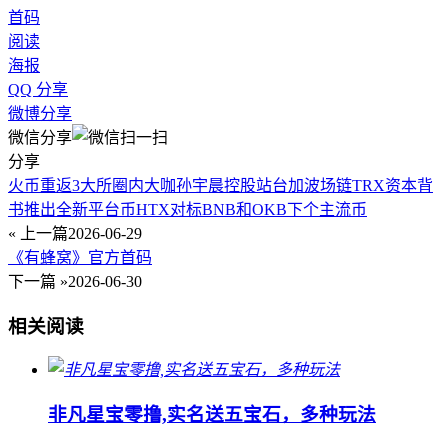
首码
阅读
海报
QQ 分享
微博分享
微信分享
分享
火币重返3大所圈内大咖孙宇晨控股站台加波场链TRX资本背
书推出全新平台币HTX对标BNB和OKB下个主流币
« 上一篇
2026-06-29
《有蜂窝》官方首码
下一篇 »
2026-06-30
相关阅读
非凡星宝零撸,实名送五宝石，多种玩法