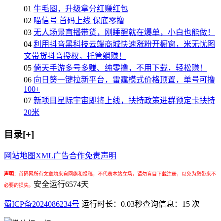
01
牛毛圈，升级拿分红赚红包
02
喵信号 首码上线 保底零撸
03
无人场景直播带货，刚睡醒就在爆单，小白也能做！
04
利用抖音黑科技云端商城快速涨粉开橱窗，米无忧图
文带货抖音授权，托管躺赚！
05
倚天手游多号多赚、纯零撸，不用下载，轻松赚！
06
向日葵一键拉新平台，雷霆模式价格顶置，单号可撸
100+
07
新项目星际宇宙即将上线，扶持政策进群预定卡扶持
20米
目录[+]
网站地图
XML
广告合作
免责声明
声明
：
首码网所有文章均来自网络和投稿，不代表本站立场，请勿盲目下载注册，以免为您带来不
安全运行
6574
天
必要的损失。
蜀ICP备2024086234号
运行时长：0.03秒
查询信息：15 次